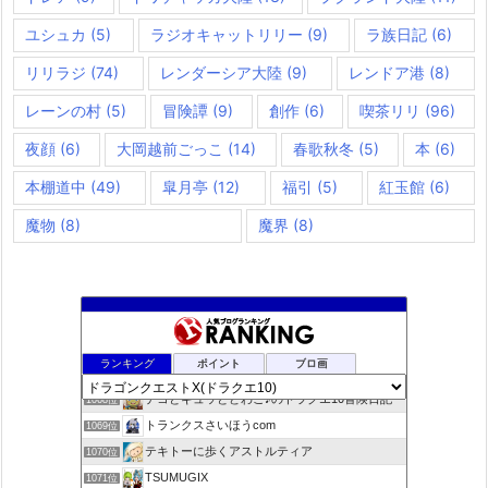
ユシュカ
(5)
ラジオキャットリリー
(9)
ラ族日記
(6)
リリラジ
(74)
レンダーシア大陸
(9)
レンドア港
(8)
レーンの村
(5)
冒険譚
(9)
創作
(6)
喫茶リリ
(96)
夜顔
(6)
大岡越前ごっこ
(14)
春歌秋冬
(5)
本
(6)
本棚道中
(49)
皐月亭
(12)
福引
(5)
紅玉館
(6)
魔物
(8)
魔界
(8)
咲くやこのはな
1066位
ランキング
ポイント
ブロ画
ドラクエ10ラウラの日常とチーム運営ブログ
1067位
デコとギュッとどわこ♪のドラクエ10冒険日記
1068位
トランクスさいほうcom
1069位
テキトーに歩くアストルティア
1070位
TSUMUGIX
1071位