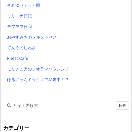
・それゆけテッカ団
・ミリユナ日記
・モフモフ日和
・おやすみ☆彡メギストリス
・てんぐのしわざ
・Priest Cafe
・モリチュアのジオラマハウジング
・ほるにゃんドラクエで暴走中！？
カテゴリー