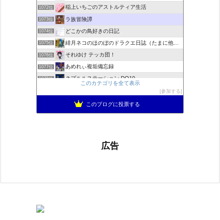
稲上いちごのアストルティア生活
1072位
ラ族冒険譚
1073位
どこかの鳥好きの日記
1074位
緋月ネコのほのぼのドラクエ日誌（たまに他のことも書いてます)
1075位
それゆけ テッカ団！
1076位
あめれぃ複垢備忘録
1077位
ネプルルステーション DQ10
1078位
このカテゴリを全て表示
アリアドネからのお便り『Aria de nouvelles』
1079位
参加する
ぽんこつゲーマーのひみつきち
1080位
このブログに投票する
広告