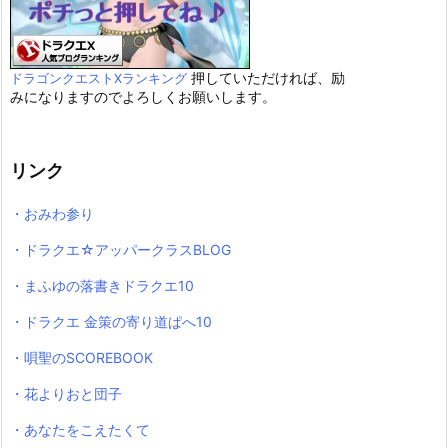
押していただければ、励
ドラゴンクエストXランキング
みになりますのでよろしくお願いします。
リンク
・おみわ参り
・ドラクエ☆アッパークラスBLOG
・まふゆの落書きドラクエ10
・ドラクエ 金策の寄り道ぱへ10
・唄聖のSCOREBOOK
・花よりおと団子
・あなたをこえたくて