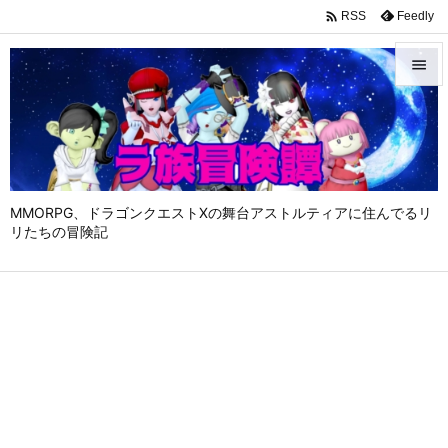

Feedly
RSS


メニュ

サイド

MMORPG、ドラゴンクエストⅩの舞台アストルティアに住んでるリ
前へ
リたちの冒険記

次へ

検索