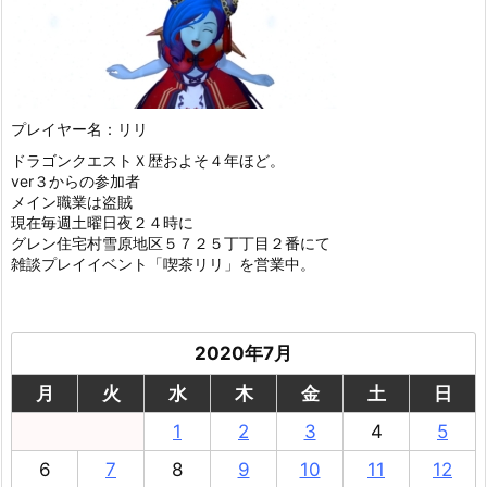
プレイヤー名：リリ
ドラゴンクエストＸ歴およそ４年ほど。
ver３からの参加者
メイン職業は盗賊
現在毎週土曜日夜２４時に
グレン住宅村雪原地区５７２５丁丁目２番にて
雑談プレイイベント「喫茶リリ」を営業中。
2020年7月
月
火
水
木
金
土
日
1
2
3
4
5
6
7
8
9
10
11
12