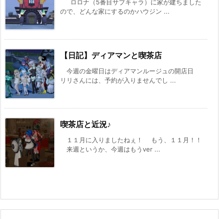
ロロナ（5番目サブキャラ）に家が建ちました
ので、どんな家にするのかハウジン ...
【日記】ディアマンと喫茶店
今週の金曜日はディアマンルージュの開店日
リリさんには、予約が入りませんでし ...
喫茶店と近況♪
１１月に入りましたねぇ！ もう、１１月！！
来週というか、今週はもうver ...