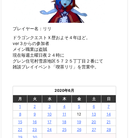
プレイヤー名：リリ
ドラゴンクエストＸ歴およそ４年ほど。
ver３からの参加者
メイン職業は盗賊
現在毎週土曜日夜２４時に
グレン住宅村雪原地区５７２５丁丁目２番にて
雑談プレイイベント「喫茶リリ」を営業中。
2020年6月
月
火
水
木
金
土
日
1
2
3
4
5
6
7
8
9
10
11
12
13
14
15
16
17
18
19
20
21
22
23
24
25
26
27
28
29
30