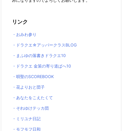
みになりますのでよろしくお願いします。
リンク
・おみわ参り
・ドラクエ☆アッパークラスBLOG
・まふゆの落書きドラクエ10
・ドラクエ 金策の寄り道ぱへ10
・唄聖のSCOREBOOK
・花よりおと団子
・あなたをこえたくて
・それゆけテッカ団
・ミリユナ日記
・モフモフ日和