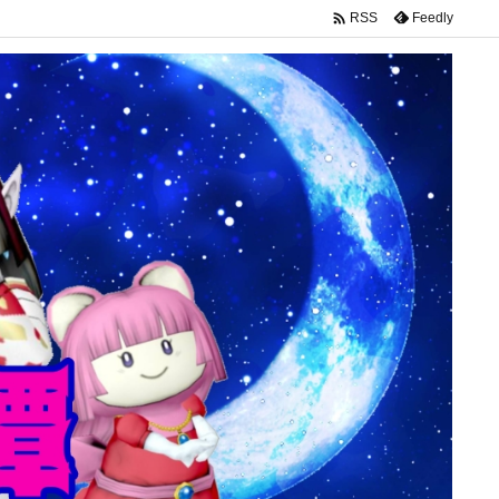

Feedly
RSS