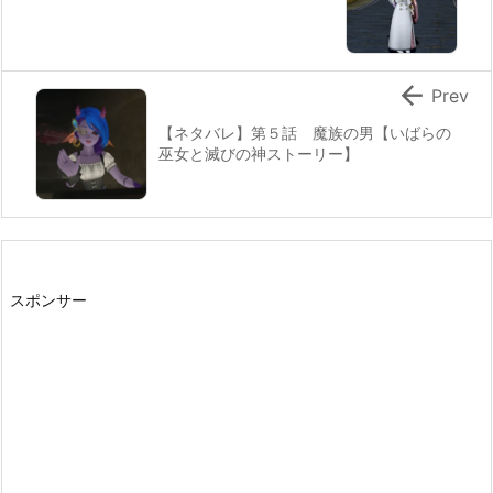

Prev
【ネタバレ】第５話 魔族の男【いばらの
巫女と滅びの神ストーリー】
スポンサー