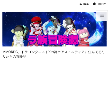

Feedly
RSS


メニュ

サイド

MMORPG、ドラゴンクエストⅩの舞台アストルティアに住んでるリ
前へ
リたちの冒険記

次へ

検索