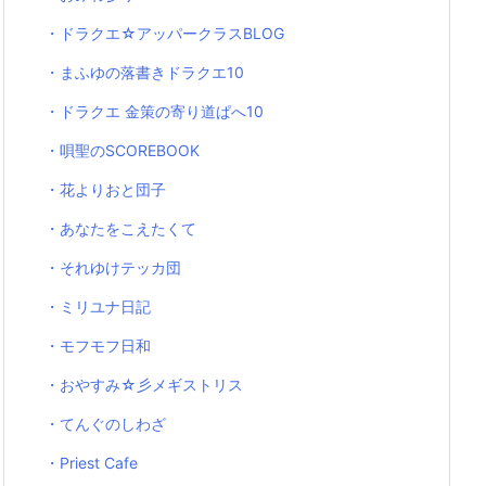
・ドラクエ☆アッパークラスBLOG
・まふゆの落書きドラクエ10
・ドラクエ 金策の寄り道ぱへ10
・唄聖のSCOREBOOK
・花よりおと団子
・あなたをこえたくて
・それゆけテッカ団
・ミリユナ日記
・モフモフ日和
・おやすみ☆彡メギストリス
・てんぐのしわざ
・Priest Cafe