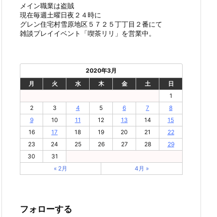
メイン職業は盗賊
現在毎週土曜日夜２４時に
グレン住宅村雪原地区５７２５丁丁目２番にて
雑談プレイイベント「喫茶リリ」を営業中。
2020年3月
月
火
水
木
金
土
日
1
2
3
4
5
6
7
8
9
10
11
12
13
14
15
16
17
18
19
20
21
22
23
24
25
26
27
28
29
30
31
« 2月
4月 »
フォローする