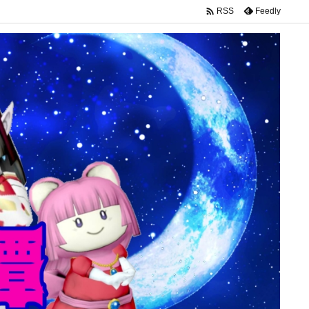

Feedly
RSS