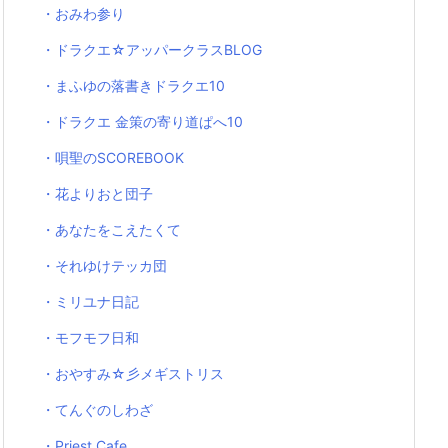
・おみわ参り
・ドラクエ☆アッパークラスBLOG
・まふゆの落書きドラクエ10
・ドラクエ 金策の寄り道ぱへ10
・唄聖のSCOREBOOK
・花よりおと団子
・あなたをこえたくて
・それゆけテッカ団
・ミリユナ日記
・モフモフ日和
・おやすみ☆彡メギストリス
・てんぐのしわざ
・Priest Cafe