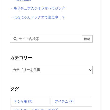
・モリチュアのジオラマハウジング
・ほるにゃんドラクエで暴走中！？
カテゴリー
カ
テ
ゴ
リ
ー
タグ
さくら庵
(7)
アイテム
(7)
アストルティアソニック
(14)