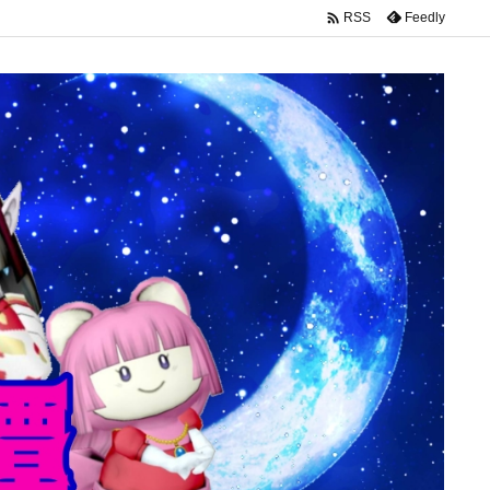

Feedly
RSS