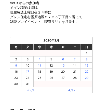
ver３からの参加者
メイン職業は盗賊
現在毎週土曜日夜２４時に
グレン住宅村雪原地区５７２５丁丁目２番にて
雑談プレイイベント「喫茶リリ」を営業中。
2020年3月
月
火
水
木
金
土
日
1
2
3
4
5
6
7
8
9
10
11
12
13
14
15
16
17
18
19
20
21
22
23
24
25
26
27
28
29
30
31
« 2月
4月 »