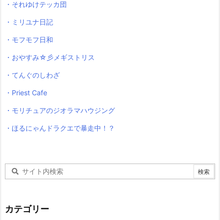
・それゆけテッカ団
・ミリユナ日記
・モフモフ日和
・おやすみ☆彡メギストリス
・てんぐのしわざ
・Priest Cafe
・モリチュアのジオラマハウジング
・ほるにゃんドラクエで暴走中！？
カテゴリー