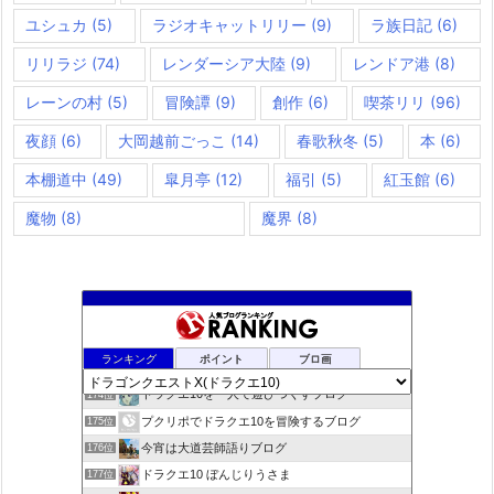
ユシュカ
(5)
ラジオキャットリリー
(9)
ラ族日記
(6)
リリラジ
(74)
レンダーシア大陸
(9)
レンドア港
(8)
レーンの村
(5)
冒険譚
(9)
創作
(6)
喫茶リリ
(96)
夜顔
(6)
大岡越前ごっこ
(14)
春歌秋冬
(5)
本
(6)
本棚道中
(49)
皐月亭
(12)
福引
(5)
紅玉館
(6)
魔物
(8)
魔界
(8)
きらあほblog
172位
ランキング
ポイント
ブロ画
ドラクエやると毎日がパ〜リなぃ！！
173位
ドラクエ10を一人で遊びつくすブログ
174位
プクリポでドラクエ10を冒険するブログ
175位
今宵は大道芸師語りブログ
176位
ドラクエ10 ぼんじりうさま
177位