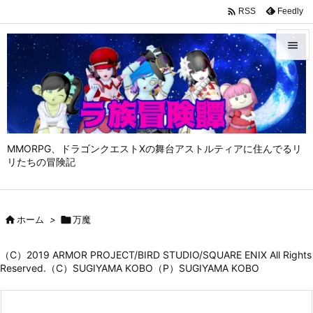

Feedly
RSS


メニュ

サイド

MMORPG、ドラゴンクエストⅩの舞台アストルティアに住んでるリ
前へ
リたちの冒険記

次へ


ホーム
>

万魔
検索
（C）2019 ARMOR PROJECT/BIRD STUDIO/SQUARE ENIX All Rights
Reserved.（C）SUGIYAMA KOBO（P）SUGIYAMA KOBO