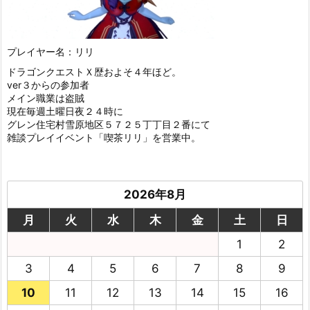
プレイヤー名：リリ
ドラゴンクエストＸ歴およそ４年ほど。
ver３からの参加者
メイン職業は盗賊
現在毎週土曜日夜２４時に
グレン住宅村雪原地区５７２５丁丁目２番にて
雑談プレイイベント「喫茶リリ」を営業中。
2026年8月
月
火
水
木
金
土
日
1
2
3
4
5
6
7
8
9
10
11
12
13
14
15
16