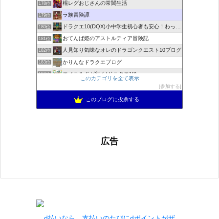
棍レグおじさんの常闇生活
178位
ラ族冒険譚
179位
ドラクエ10(DQX)小中学生初心者も安心！わったーブログ
180位
おてんば姫のアストルティア冒険記
181位
人見知り気味なオレのドラゴンクエスト10ブログ
182位
かりんなドラクエブログ
183位
エメラルドが行く(ドラクエ10)
184位
このカテゴリを全て表示
＊めおとドラクエ10日記＊
185位
参加する
くろゆきひめ堂
186位
このブログに投票する
広告
d払いなら、支払いのたびにdポイントがザ