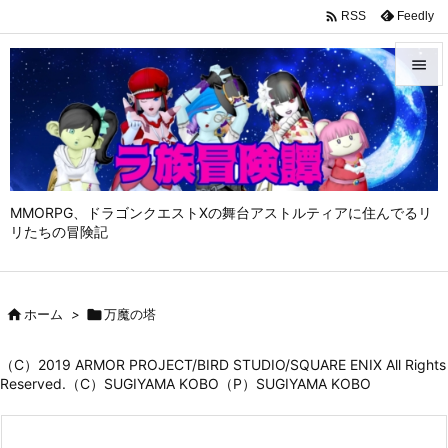

Feedly
RSS


メニュ

サイド

MMORPG、ドラゴンクエストⅩの舞台アストルティアに住んでるリ
前へ
リたちの冒険記

次へ


ホーム
>

万魔の塔
検索
（C）2019 ARMOR PROJECT/BIRD STUDIO/SQUARE ENIX All Rights
Reserved.（C）SUGIYAMA KOBO（P）SUGIYAMA KOBO