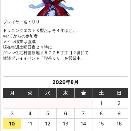
プレイヤー名：リリ
ドラゴンクエストＸ歴およそ４年ほど。
ver３からの参加者
メイン職業は盗賊
現在毎週土曜日夜２４時に
グレン住宅村雪原地区５７２５丁丁目２番にて
雑談プレイイベント「喫茶リリ」を営業中。
2026年8月
月
火
水
木
金
土
日
1
2
3
4
5
6
7
8
9
10
11
12
13
14
15
16