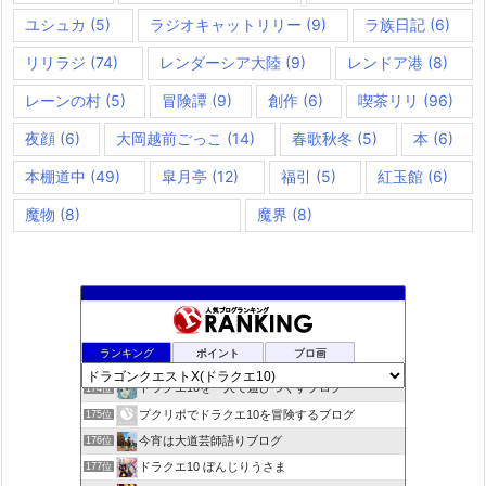
ユシュカ
(5)
ラジオキャットリリー
(9)
ラ族日記
(6)
リリラジ
(74)
レンダーシア大陸
(9)
レンドア港
(8)
レーンの村
(5)
冒険譚
(9)
創作
(6)
喫茶リリ
(96)
夜顔
(6)
大岡越前ごっこ
(14)
春歌秋冬
(5)
本
(6)
本棚道中
(49)
皐月亭
(12)
福引
(5)
紅玉館
(6)
魔物
(8)
魔界
(8)
きらあほblog
172位
ランキング
ポイント
ブロ画
ドラクエやると毎日がパ〜リなぃ！！
173位
ドラクエ10を一人で遊びつくすブログ
174位
プクリポでドラクエ10を冒険するブログ
175位
今宵は大道芸師語りブログ
176位
ドラクエ10 ぼんじりうさま
177位