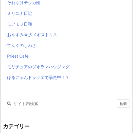
・それゆけテッカ団
・ミリユナ日記
・モフモフ日和
・おやすみ☆彡メギストリス
・てんぐのしわざ
・Priest Cafe
・モリチュアのジオラマハウジング
・ほるにゃんドラクエで暴走中！？
カテゴリー