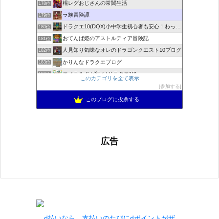
棍レグおじさんの常闇生活
178位
ラ族冒険譚
179位
ドラクエ10(DQX)小中学生初心者も安心！わったーブログ
180位
おてんば姫のアストルティア冒険記
181位
人見知り気味なオレのドラゴンクエスト10ブログ
182位
かりんなドラクエブログ
183位
エメラルドが行く(ドラクエ10)
184位
このカテゴリを全て表示
＊めおとドラクエ10日記＊
185位
参加する
くろゆきひめ堂
186位
このブログに投票する
広告
d払いなら、支払いのたびにdポイントがザ