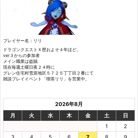
プレイヤー名：リリ
ドラゴンクエストＸ歴およそ４年ほど。
ver３からの参加者
メイン職業は盗賊
現在毎週土曜日夜２４時に
グレン住宅村雪原地区５７２５丁丁目２番にて
雑談プレイイベント「喫茶リリ」を営業中。
2026年8月
月
火
水
木
金
土
日
1
2
3
4
5
6
7
8
9