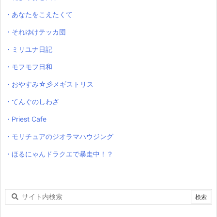
・あなたをこえたくて
・それゆけテッカ団
・ミリユナ日記
・モフモフ日和
・おやすみ☆彡メギストリス
・てんぐのしわざ
・Priest Cafe
・モリチュアのジオラマハウジング
・ほるにゃんドラクエで暴走中！？