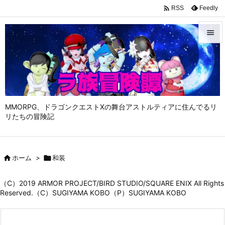

Feedly
RSS


メニュ

サイド

MMORPG、ドラゴンクエストⅩの舞台アストルティアに住んでるリ
前へ
リたちの冒険記

次へ


ホーム
>

和装
検索
（C）2019 ARMOR PROJECT/BIRD STUDIO/SQUARE ENIX All Rights
Reserved.（C）SUGIYAMA KOBO（P）SUGIYAMA KOBO