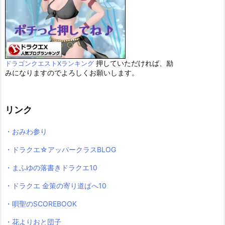
押していただければ、励
ドラゴンクエストXランキング
みになりますのでよろしくお願いします。
リンク
・おみわ参り
・ドラクエ☆アッパークラスBLOG
・まふゆの落書きドラクエ10
・ドラクエ 金策の寄り道ぱへ10
・唄聖のSCOREBOOK
・花よりおと団子