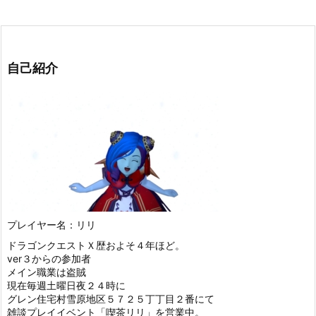
自己紹介
プレイヤー名：リリ
ドラゴンクエストＸ歴およそ４年ほど。
ver３からの参加者
メイン職業は盗賊
現在毎週土曜日夜２４時に
グレン住宅村雪原地区５７２５丁丁目２番にて
雑談プレイイベント「喫茶リリ」を営業中。