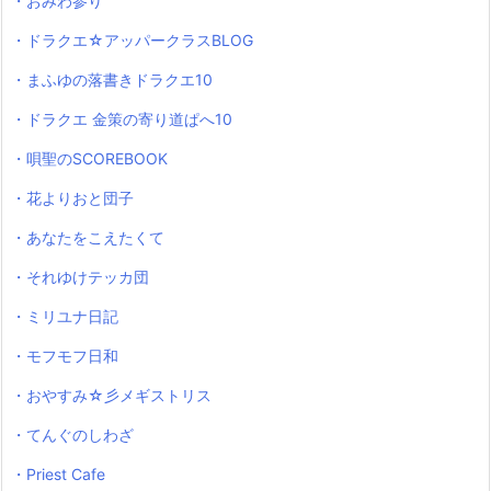
・おみわ参り
・ドラクエ☆アッパークラスBLOG
・まふゆの落書きドラクエ10
・ドラクエ 金策の寄り道ぱへ10
・唄聖のSCOREBOOK
・花よりおと団子
・あなたをこえたくて
・それゆけテッカ団
・ミリユナ日記
・モフモフ日和
・おやすみ☆彡メギストリス
・てんぐのしわざ
・Priest Cafe