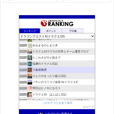
rosappiのブログ
884位
ランキング
ポイント
ブロ画
小さな村
885位
若い衆のブログ
886位
めるまるのとまり木
887位
ドラクエ10ラウラの日常とチーム運営ブログ
888位
たこわさびサビ抜きで
889位
塩麹のドラクエ日記
890位
ラ族冒険譚
891位
りんりのまったり盗人日記
892位
ハナレのコツコツ金策 forドラクエX
893位
明日はヒノキになろう
894位
ドラクエ10 ぱふぱふ日記
895位
Run Run♪ ☆Slime★ 〜ドラクエ10攻略ブログ〜
896位
このカテゴリを全て表示
ゆるふわエル子になりたくて(｀・ω・´)
897位
参加する
不思議の国のドラクエ10ブログ2
898位
このブログに投票する