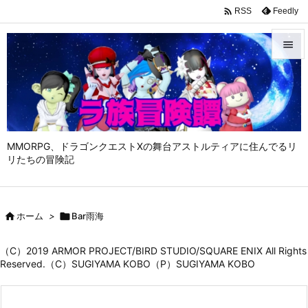

Feedly
RSS


メニュ

サイド

MMORPG、ドラゴンクエストⅩの舞台アストルティアに住んでるリ
前へ
リたちの冒険記

次へ


ホーム
>

Bar雨海
検索
（C）2019 ARMOR PROJECT/BIRD STUDIO/SQUARE ENIX All Rights
Reserved.（C）SUGIYAMA KOBO（P）SUGIYAMA KOBO