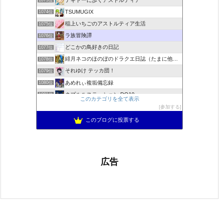
1073位
TSUMUGIX
1074位
稲上いちごのアストルティア生活
1075位
ラ族冒険譚
1076位
どこかの鳥好きの日記
1077位
緋月ネコのほのぼのドラクエ日誌（たまに他のことも書いてます)
1078位
それゆけ テッカ団！
1079位
あめれぃ複垢備忘録
1080位
ネプルルステーション DQ10
1081位
このカテゴリを全て表示
アリアドネからのお便り『Aria de nouvelles』
1082位
参加する
ぽんこつゲーマーのひみつきち
1083位
このブログに投票する
広告