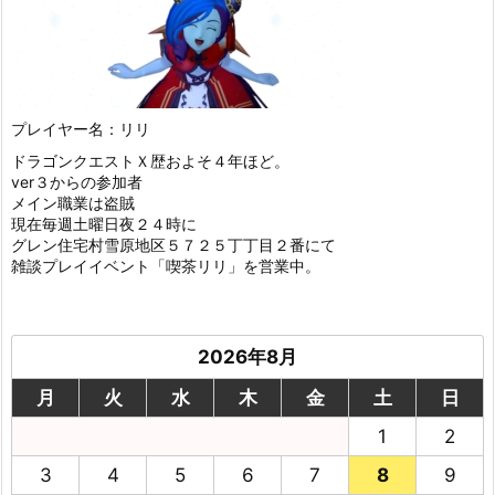
プレイヤー名：リリ
ドラゴンクエストＸ歴およそ４年ほど。
ver３からの参加者
メイン職業は盗賊
現在毎週土曜日夜２４時に
グレン住宅村雪原地区５７２５丁丁目２番にて
雑談プレイイベント「喫茶リリ」を営業中。
2026年8月
月
火
水
木
金
土
日
1
2
3
4
5
6
7
8
9