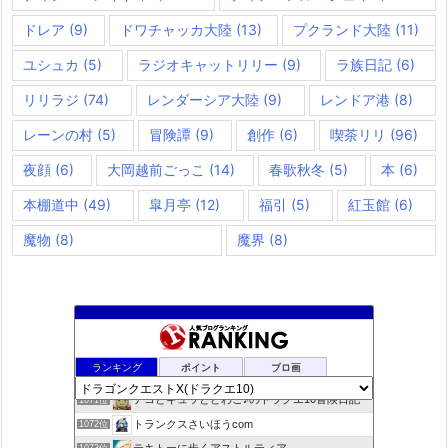
ドレア
(9)
ドワチャッカ大陸
(13)
プクランド大陸
(11)
ユシュカ
(5)
ラジオキャットリリー
(9)
ラ族日記
(6)
リリラジ
(74)
レンダーシア大陸
(9)
レンドア港
(8)
レーンの村
(5)
冒険譚
(9)
創作
(6)
喫茶リリ
(96)
夜顔
(6)
大岡越前ごっこ
(14)
春歌秋冬
(5)
本
(6)
本棚道中
(49)
皐月亭
(12)
福引
(5)
紅玉館
(6)
魔物
(8)
魔界
(8)
咲くやこのはな
1069位
ランキング
ポイント
ブロ画
ドラクエ10ラウラの日常とチーム運営ブログ
1070位
デコとギュッとどわこ♪のドラクエ10冒険日記
1071位
トランクスさいほうcom
1072位
テキトーに歩くアストルティア