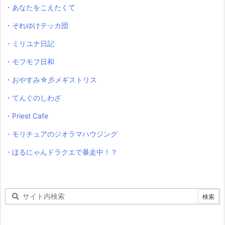
・あなたをこえたくて
・それゆけテッカ団
・ミリユナ日記
・モフモフ日和
・おやすみ☆彡メギストリス
・てんぐのしわざ
・Priest Cafe
・モリチュアのジオラマハウジング
・ほるにゃんドラクエで暴走中！？