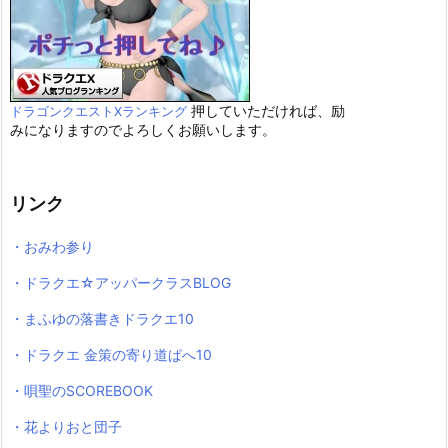
押していただければ、励
ドラゴンクエストXランキング
みになりますのでよろしくお願いします。
リンク
・おみわ参り
・ドラクエ☆アッパークラスBLOG
・まふゆの落書きドラクエ10
・ドラクエ 金策の寄り道ぱへ10
・唄聖のSCOREBOOK
・花よりおと団子