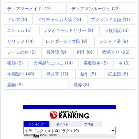
ティアマーメイド
(12)
ディアマンルージュ
(22)
ドレア
(9)
ドワチャッカ大陸
(13)
プクランド大陸
(11)
ユシュカ
(5)
ラジオキャットリリー
(9)
ラ族日記
(6)
リリラジ
(74)
レンダーシア大陸
(9)
レンドア港
(8)
レーンの村
(5)
冒険譚
(9)
創作
(6)
喫茶リリ
(96)
夜顔
(6)
大岡越前ごっこ
(14)
春歌秋冬
(5)
本
(6)
本棚道中
(49)
皐月亭
(12)
福引
(5)
紅玉館
(6)
魔物
(8)
魔界
(8)
夢路電信草紙
877位
ランキング
ポイント
ブロ画
ドラクエＸプラス
878位
秘密の楽園
879位