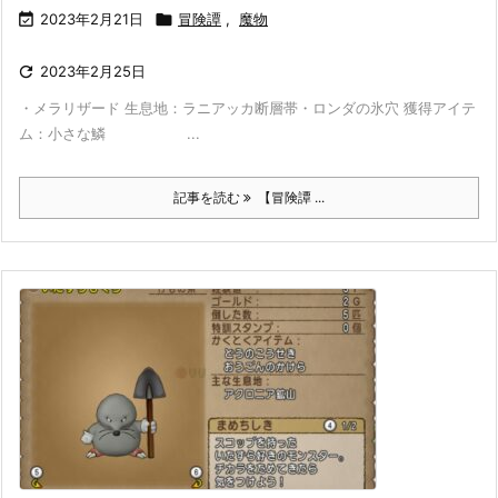

2023年2月21日

冒険譚
,
魔物

2023年2月25日
・メラリザード 生息地：ラニアッカ断層帯・ロンダの氷穴 獲得アイテ
ム：小さな鱗 ...
記事を読む
【冒険譚 ...