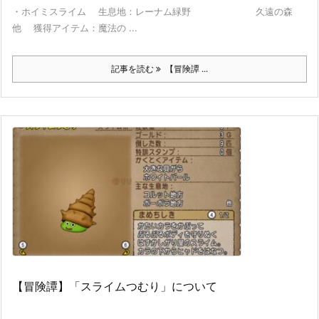
・ホイミスライム 生息地：レーナム緑野 久遠の森
他 獲得アイテム：魔法の ...
記事を読む
【冒険譚 ...
【冒険譚】「スライムつむり」について