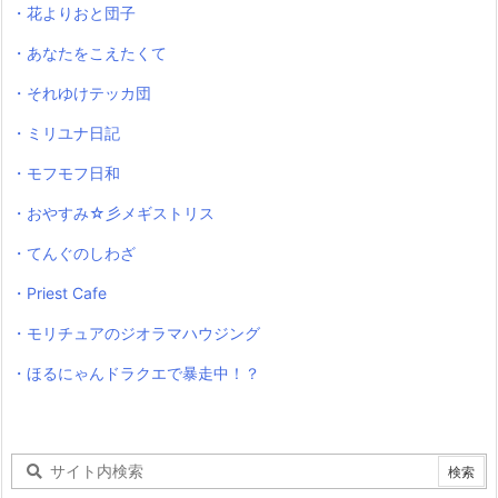
・花よりおと団子
・あなたをこえたくて
・それゆけテッカ団
・ミリユナ日記
・モフモフ日和
・おやすみ☆彡メギストリス
・てんぐのしわざ
・Priest Cafe
・モリチュアのジオラマハウジング
・ほるにゃんドラクエで暴走中！？