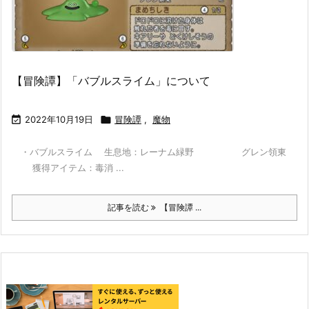
【冒険譚】「バブルスライム」について

2022年10月19日

冒険譚
,
魔物
・バブルスライム 生息地：レーナム緑野 グレン領東
獲得アイテム：毒消 ...
記事を読む
【冒険譚 ...