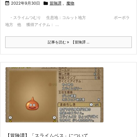

2022年9月30日

冒険譚
,
魔物
・スライムつむり 生息地：コルット地方 ポーポラ
地方 他 獲得アイテム： ...
記事を読む
【冒険譚 ...
【冒険譚】「スライムベス」について