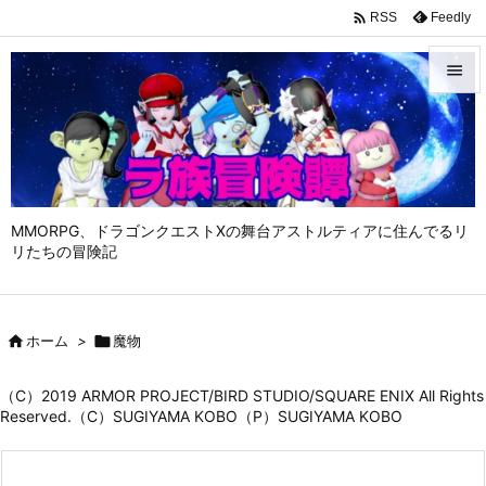

Feedly
RSS


メニュ

サイド

MMORPG、ドラゴンクエストⅩの舞台アストルティアに住んでるリ
前へ
リたちの冒険記

次へ


ホーム
>

魔物
検索
（C）2019 ARMOR PROJECT/BIRD STUDIO/SQUARE ENIX All Rights
Reserved.（C）SUGIYAMA KOBO（P）SUGIYAMA KOBO