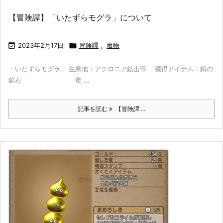
【冒険譚】「いたずらモグラ」について

2023年2月17日

冒険譚
,
魔物
・いたずらモグラ 生息地：アクロニア鉱山等 獲得アイテム：銅の
鉱石 黄 ...
記事を読む
【冒険譚 ...