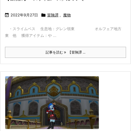

2022年9月27日

冒険譚
,
魔物
・スライムベス 生息地：グレン領東 オルフェア地方
東 他 獲得アイテム：や ...
記事を読む
【冒険譚 ...