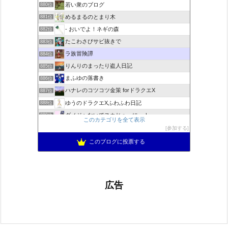
若い衆のブログ
880位
めるまるのとまり木
881位
- おいでよ！ネギの森
882位
たこわさびサビ抜きで
883位
ラ族冒険譚
884位
りんりのまったり盗人日記
885位
まふゆの落書き
886位
ハナレのコツコツ金策 forドラクエX
887位
ゆうのドラクエXふわふわ日記
888位
ダメジャないでスカじゃーにー！
889位
このカテゴリを全て表示
MASATOのアメブロ
890位
参加する
ドラクエ10 ぱふぱふ日記
891位
このブログに投票する
広告