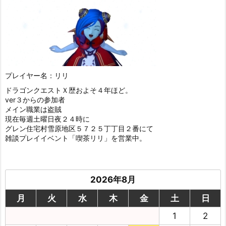
プレイヤー名：リリ
ドラゴンクエストＸ歴およそ４年ほど。
ver３からの参加者
メイン職業は盗賊
現在毎週土曜日夜２４時に
グレン住宅村雪原地区５７２５丁丁目２番にて
雑談プレイイベント「喫茶リリ」を営業中。
2026年8月
月
火
水
木
金
土
日
1
2