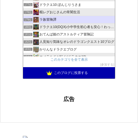
ドラクエ10 ぼんじりうさま
177位
棍レグおじさんの常闇生活
178位
ラ族冒険譚
179位
ドラクエ10(DQX)小中学生初心者も安心！わったーブログ
180位
おてんば姫のアストルティア冒険記
181位
人見知り気味なオレのドラゴンクエスト10ブログ
182位
かりんなドラクエブログ
183位
エメラルドが行く(ドラクエ10)
184位
このカテゴリを全て表示
＊めおとドラクエ10日記＊
185位
参加する
くろゆきひめ堂
186位
このブログに投票する
広告