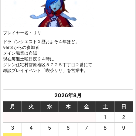
プレイヤー名：リリ
ドラゴンクエストＸ歴およそ４年ほど。
ver３からの参加者
メイン職業は盗賊
現在毎週土曜日夜２４時に
グレン住宅村雪原地区５７２５丁丁目２番にて
雑談プレイイベント「喫茶リリ」を営業中。
2026年8月
月
火
水
木
金
土
日
1
2
3
4
5
6
7
8
9