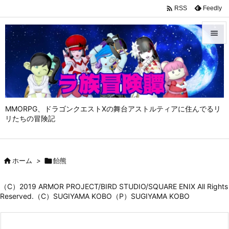

Feedly
RSS


メニュ

サイド

MMORPG、ドラゴンクエストⅩの舞台アストルティアに住んでるリ
前へ
リたちの冒険記

次へ


ホーム
>

飴熊
検索
（C）2019 ARMOR PROJECT/BIRD STUDIO/SQUARE ENIX All Rights
Reserved.（C）SUGIYAMA KOBO（P）SUGIYAMA KOBO