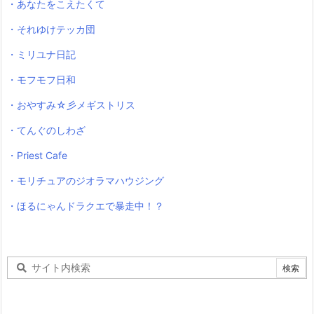
・あなたをこえたくて
・それゆけテッカ団
・ミリユナ日記
・モフモフ日和
・おやすみ☆彡メギストリス
・てんぐのしわざ
・Priest Cafe
・モリチュアのジオラマハウジング
・ほるにゃんドラクエで暴走中！？