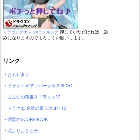
押していただければ、励
ドラゴンクエストXランキング
みになりますのでよろしくお願いします。
リンク
・おみわ参り
・ドラクエ☆アッパークラスBLOG
・まふゆの落書きドラクエ10
・ドラクエ 金策の寄り道ぱへ10
・唄聖のSCOREBOOK
・花よりおと団子