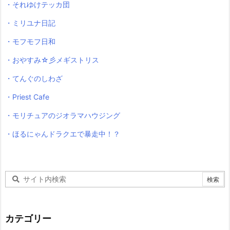
・それゆけテッカ団
・ミリユナ日記
・モフモフ日和
・おやすみ☆彡メギストリス
・てんぐのしわざ
・Priest Cafe
・モリチュアのジオラマハウジング
・ほるにゃんドラクエで暴走中！？
カテゴリー