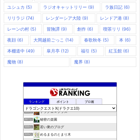
ユシュカ
(5)
ラジオキャットリリー
(9)
ラ族日記
(6)
リリラジ
(74)
レンダーシア大陸
(9)
レンドア港
(8)
レーンの村
(5)
冒険譚
(9)
創作
(6)
喫茶リリ
(96)
夜顔
(6)
大岡越前ごっこ
(14)
春歌秋冬
(5)
本
(6)
本棚道中
(49)
皐月亭
(12)
福引
(5)
紅玉館
(6)
魔物
(8)
魔界
(8)
夢路電信草紙
884位
ランキング
ポイント
ブロ画
ドラクエ10ぱふぱふの向こう側
885位
ドラクエＸプラス
886位
秘密の楽園
887位
若い衆のブログ
888位
めるまるのとまり木
889位