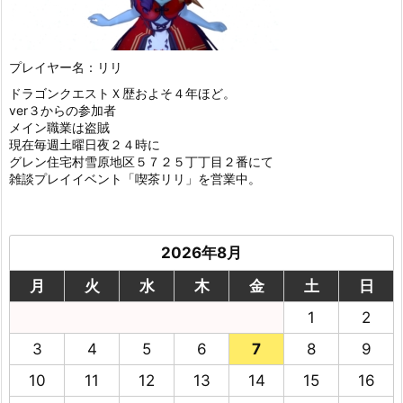
プレイヤー名：リリ
ドラゴンクエストＸ歴およそ４年ほど。
ver３からの参加者
メイン職業は盗賊
現在毎週土曜日夜２４時に
グレン住宅村雪原地区５７２５丁丁目２番にて
雑談プレイイベント「喫茶リリ」を営業中。
2026年8月
月
火
水
木
金
土
日
1
2
3
4
5
6
7
8
9
10
11
12
13
14
15
16