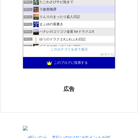
たこわさびサビ抜きで
890位
ラ族冒険譚
891位
りんりのまったり盗人日記
892位
まふゆの落書き
893位
ハナレのコツコツ金策 forドラクエX
894位
ゆうのドラクエXふわふわ日記
895位
ドラクエ10 ぱふぱふ日記
896位
このカテゴリを全て表示
不思議の国のドラクエ10ブログ2
897位
参加する
もきゅブロ
898位
このブログに投票する
広告
d払いなら、支払いのたびにdポイントがザ