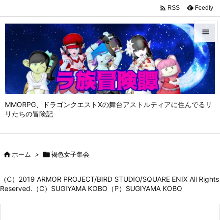

Feedly
RSS


メニュ

サイド

MMORPG、ドラゴンクエストⅩの舞台アストルティアに住んでるリ
前へ
リたちの冒険記

次へ


ホーム
>

褐色女子集会
検索
（C）2019 ARMOR PROJECT/BIRD STUDIO/SQUARE ENIX All Rights
Reserved.（C）SUGIYAMA KOBO（P）SUGIYAMA KOBO