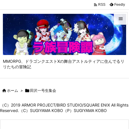

Feedly
RSS


メニュ

サイド

MMORPG、ドラゴンクエストⅩの舞台アストルティアに住んでるリ
前へ
リたちの冒険記

次へ


ホーム
>

田沢一号生集会
検索
（C）2019 ARMOR PROJECT/BIRD STUDIO/SQUARE ENIX All Rights
Reserved.（C）SUGIYAMA KOBO（P）SUGIYAMA KOBO