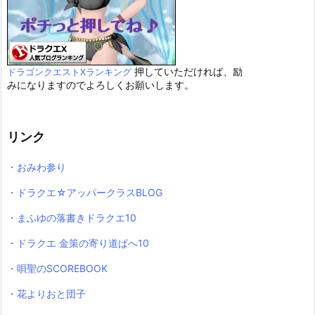
押していただければ、励
ドラゴンクエストXランキング
みになりますのでよろしくお願いします。
リンク
・おみわ参り
・ドラクエ☆アッパークラスBLOG
・まふゆの落書きドラクエ10
・ドラクエ 金策の寄り道ぱへ10
・唄聖のSCOREBOOK
・花よりおと団子