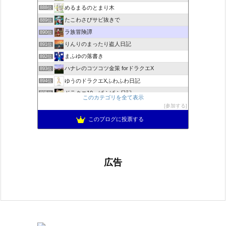
めるまるのとまり木
888位
たこわさびサビ抜きで
889位
ラ族冒険譚
890位
りんりのまったり盗人日記
891位
まふゆの落書き
892位
ハナレのコツコツ金策 forドラクエX
893位
ゆうのドラクエXふわふわ日記
894位
ドラクエ10 ぱふぱふ日記
895位
このカテゴリを全て表示
不思議の国のドラクエ10ブログ2
896位
参加する
もきゅブロ
897位
このブログに投票する
広告