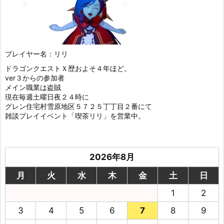
プレイヤー名：リリ
ドラゴンクエストＸ歴およそ４年ほど。
ver３からの参加者
メイン職業は盗賊
現在毎週土曜日夜２４時に
グレン住宅村雪原地区５７２５丁丁目２番にて
雑談プレイイベント「喫茶リリ」を営業中。
2026年8月
月
火
水
木
金
土
日
1
2
3
4
5
6
7
8
9