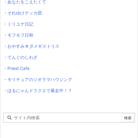
・あなたをこえたくて
・それゆけテッカ団
・ミリユナ日記
・モフモフ日和
・おやすみ☆彡メギストリス
・てんぐのしわざ
・Priest Cafe
・モリチュアのジオラマハウジング
・ほるにゃんドラクエで暴走中！？