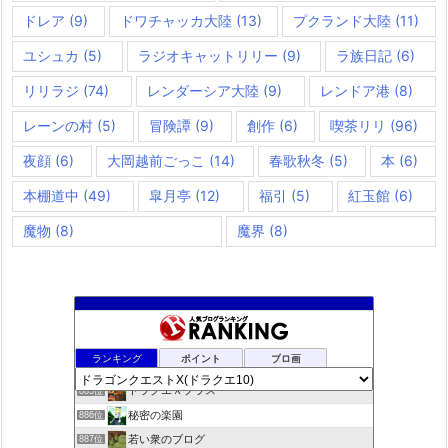
ドレア
(9)
ドワチャッカ大陸
(13)
プクランド大陸
(11)
ユシュカ
(5)
ラジオキャットリリー
(9)
ラ族日記
(6)
リリラジ
(74)
レンダーシア大陸
(9)
レンドア港
(8)
レーンの村
(5)
冒険譚
(9)
創作
(6)
喫茶リリ
(96)
夜顔
(6)
大岡越前ごっこ
(14)
春歌秋冬
(5)
本
(6)
本棚道中
(49)
皐月亭
(12)
福引
(5)
紅玉館
(6)
魔物
(8)
魔界
(8)
夢路電信草紙
883位
ランキング
ポイント
ブロ画
ドラクエ10ぱふぱふの向こう側
884位
ドラクエＸプラス
885位
秘密の楽園
886位
若い衆のブログ
887位