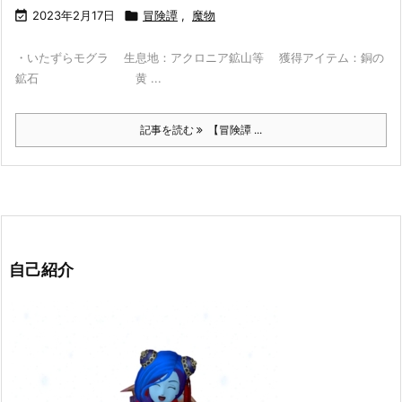

2023年2月17日

冒険譚
,
魔物
・いたずらモグラ 生息地：アクロニア鉱山等 獲得アイテム：銅の
鉱石 黄 ...
記事を読む
【冒険譚 ...
自己紹介