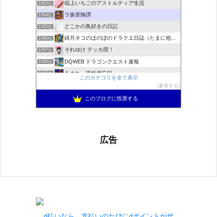
稲上いちごのアストルティア生活
1063位
ラ族冒険譚
1064位
どこかの鳥好きの日記
1065位
緋月ネコのほのぼのドラクエ日誌（たまに他のことも書いてます)
1066位
それゆけ テッカ団！
1067位
DQWEB ドラゴンクエスト速報
1068位
あめれぃ複垢備忘録
1069位
このカテゴリを全て表示
ネプルルステーション DQ10
1070位
参加する
アリアドネからのお便り『Aria de nouvelles』
1071位
このブログに投票する
広告
d払いなら、支払いのたびにdポイントがザ