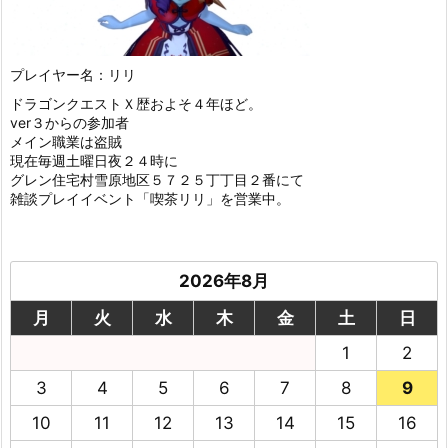
プレイヤー名：リリ
ドラゴンクエストＸ歴およそ４年ほど。
ver３からの参加者
メイン職業は盗賊
現在毎週土曜日夜２４時に
グレン住宅村雪原地区５７２５丁丁目２番にて
雑談プレイイベント「喫茶リリ」を営業中。
2026年8月
月
火
水
木
金
土
日
1
2
3
4
5
6
7
8
9
10
11
12
13
14
15
16