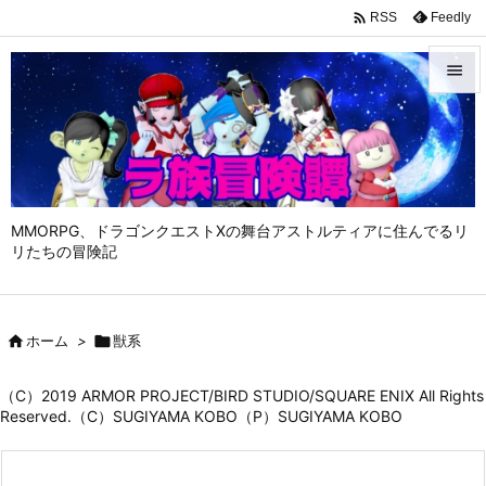

Feedly
RSS


メニュ

サイド

MMORPG、ドラゴンクエストⅩの舞台アストルティアに住んでるリ
前へ
リたちの冒険記

次へ


ホーム
>

獣系
検索
（C）2019 ARMOR PROJECT/BIRD STUDIO/SQUARE ENIX All Rights
Reserved.（C）SUGIYAMA KOBO（P）SUGIYAMA KOBO