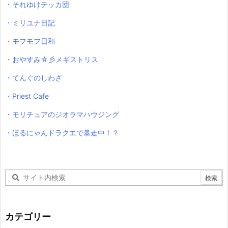
・それゆけテッカ団
・ミリユナ日記
・モフモフ日和
・おやすみ☆彡メギストリス
・てんぐのしわざ
・Priest Cafe
・モリチュアのジオラマハウジング
・ほるにゃんドラクエで暴走中！？
カテゴリー