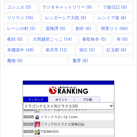
ユシュカ
(5)
ラジオキャットリリー
(9)
ラ族日記
(6)
リリラジ
(74)
レンダーシア大陸
(9)
レンドア港
(8)
レーンの村
(5)
冒険譚
(9)
創作
(6)
喫茶リリ
(96)
夜顔
(6)
大岡越前ごっこ
(14)
春歌秋冬
(5)
本
(6)
本棚道中
(49)
皐月亭
(12)
福引
(5)
紅玉館
(6)
魔物
(8)
魔界
(8)
ドラクエ10ラウラの日常とチーム運営ブログ
1057位
ランキング
ポイント
ブロ画
デコとギュッとどわこ♪のドラクエ10冒険日記
1058位
テキトーに歩くアストルティア
1059位
トランクスさいほうcom
1060位
ソフィアのドラクエ冒険日誌
1061位
TSUMUGIX
1062位