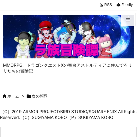

Feedly
RSS


メニュ

サイド

MMORPG、ドラゴンクエストⅩの舞台アストルティアに住んでるリ
前へ
リたちの冒険記

次へ


ホーム
>

炎の領界
検索
（C）2019 ARMOR PROJECT/BIRD STUDIO/SQUARE ENIX All Rights
Reserved.（C）SUGIYAMA KOBO（P）SUGIYAMA KOBO