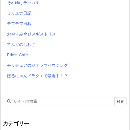
・それゆけテッカ団
・ミリユナ日記
・モフモフ日和
・おやすみ☆彡メギストリス
・てんぐのしわざ
・Priest Cafe
・モリチュアのジオラマハウジング
・ほるにゃんドラクエで暴走中！？
カテゴリー