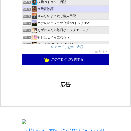
塩麹のドラクエ日記
895位
ラ族冒険譚
896位
りんりのまったり盗人日記
897位
ハナレのコツコツ金策 forドラクエX
898位
あずにゃんの毎日がドラクエブログ
899位
明日はヒノキになろう
900位
ドラクエ10 ぱふぱふ日記
901位
このカテゴリを全て表示
Run Run♪ ☆Slime★ 〜ドラクエ10攻略ブログ〜
902位
参加する
ゆるふわエル子になりたくて(｀・ω・´)
903位
このブログに投票する
広告
d払いなら、支払いのたびにdポイントがザ