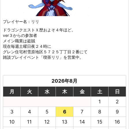
プレイヤー名：リリ
ドラゴンクエストＸ歴およそ４年ほど。
ver３からの参加者
メイン職業は盗賊
現在毎週土曜日夜２４時に
グレン住宅村雪原地区５７２５丁丁目２番にて
雑談プレイイベント「喫茶リリ」を営業中。
2026年8月
月
火
水
木
金
土
日
1
2
3
4
5
6
7
8
9
10
11
12
13
14
15
16