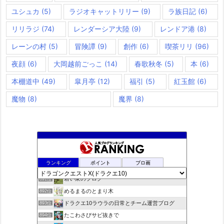
ユシュカ
(5)
ラジオキャットリリー
(9)
ラ族日記
(6)
リリラジ
(74)
レンダーシア大陸
(9)
レンドア港
(8)
レーンの村
(5)
冒険譚
(9)
創作
(6)
喫茶リリ
(96)
夜顔
(6)
大岡越前ごっこ
(14)
春歌秋冬
(5)
本
(6)
本棚道中
(49)
皐月亭
(12)
福引
(5)
紅玉館
(6)
魔物
(8)
魔界
(8)
rosappiのブログ
889位
ランキング
ポイント
ブロ画
小さな村
890位
若い衆のブログ
891位
めるまるのとまり木
892位
ドラクエ10ラウラの日常とチーム運営ブログ
893位
たこわさびサビ抜きで
894位