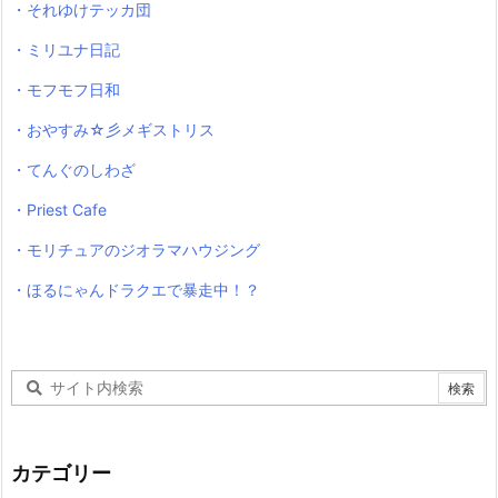
・それゆけテッカ団
・ミリユナ日記
・モフモフ日和
・おやすみ☆彡メギストリス
・てんぐのしわざ
・Priest Cafe
・モリチュアのジオラマハウジング
・ほるにゃんドラクエで暴走中！？
カテゴリー