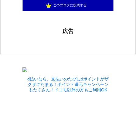
ゆるふわエル子になりたくて(｀・ω・´)
901位
このブログに投票する
広告
d払いなら、支払いのたびにdポイントがザ
クザクたまる！ポイント還元キャンペーン
もたくさん！ドコモ以外の方もご利用OK