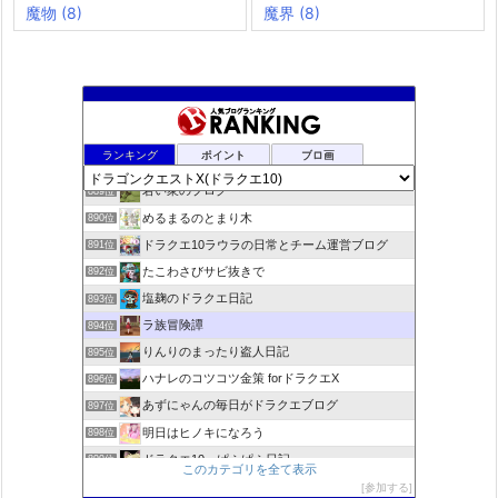
魔物
(8)
魔界
(8)
rosappiのブログ
887位
ランキング
ポイント
ブロ画
小さな村
888位
若い衆のブログ
889位
めるまるのとまり木
890位
ドラクエ10ラウラの日常とチーム運営ブログ
891位
たこわさびサビ抜きで
892位
塩麹のドラクエ日記
893位
ラ族冒険譚
894位
りんりのまったり盗人日記
895位
ハナレのコツコツ金策 forドラクエX
896位
あずにゃんの毎日がドラクエブログ
897位
明日はヒノキになろう
898位
ドラクエ10 ぱふぱふ日記
899位
このカテゴリを全て表示
Run Run♪ ☆Slime★ 〜ドラクエ10攻略ブログ〜
900位
参加する