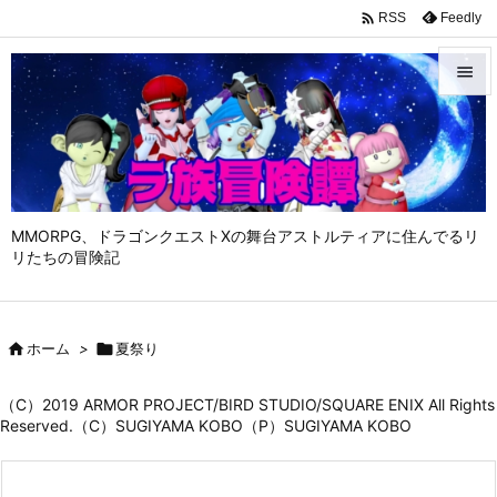

Feedly
RSS


メニュ

サイド

MMORPG、ドラゴンクエストⅩの舞台アストルティアに住んでるリ
前へ
リたちの冒険記

次へ


ホーム
>

夏祭り
検索
（C）2019 ARMOR PROJECT/BIRD STUDIO/SQUARE ENIX All Rights
Reserved.（C）SUGIYAMA KOBO（P）SUGIYAMA KOBO