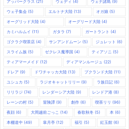
アッパークラス
(21)
ウェディ
(4)
ウェナ諸島
(9)
ウェ子集会
(5)
エルトナ大陸
(13)
オガ娘
(5)
オーグリッド大陸
(4)
オーグリード大陸
(4)
カミハルムイ
(11)
ガタラ
(7)
ガートラント
(4)
ゴクラク喫茶店
(4)
サンアンドムーン
(5)
ジュレット
(6)
スライム族
(5)
ゼクレス魔導国
(4)
ティアソニ
(5)
ティアマーメイド
(12)
ディアマンルージュ
(22)
ドレア
(9)
ドワチャッカ大陸
(13)
プクランド大陸
(11)
ユシュカ
(5)
ラジオキャットリリー
(9)
ラ族日記
(6)
リリラジ
(74)
レンダーシア大陸
(9)
レンドア港
(8)
レーンの村
(5)
冒険譚
(9)
創作
(6)
喫茶リリ
(96)
夜顔
(6)
大岡越前ごっこ
(14)
春歌秋冬
(5)
本
(6)
本棚道中
(49)
皐月亭
(12)
福引
(5)
紅玉館
(6)