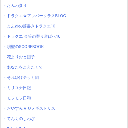
・おみわ参り
・ドラクエ☆アッパークラスBLOG
・まふゆの落書きドラクエ10
・ドラクエ 金策の寄り道ぱへ10
・唄聖のSCOREBOOK
・花よりおと団子
・あなたをこえたくて
・それゆけテッカ団
・ミリユナ日記
・モフモフ日和
・おやすみ☆彡メギストリス
・てんぐのしわざ