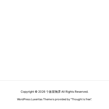
Copyright ©
2026
ラ族冒険譚
All Rights Reserved.
WordPress Luxeritas Theme is provided by "
Thought is free
".