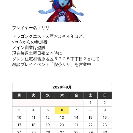
プレイヤー名：リリ
ドラゴンクエストＸ歴およそ４年ほど。
ver３からの参加者
メイン職業は盗賊
現在毎週土曜日夜２４時に
グレン住宅村雪原地区５７２５丁丁目２番にて
雑談プレイイベント「喫茶リリ」を営業中。
2026年8月
月
火
水
木
金
土
日
1
2
3
4
5
6
7
8
9
10
11
12
13
14
15
16
17
18
19
20
21
22
23
24
25
26
27
28
29
30