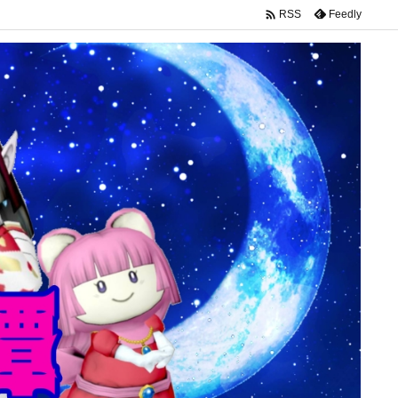

Feedly
RSS