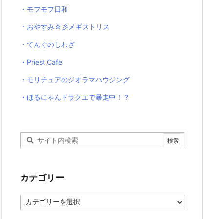
・モフモフ日和
・おやすみ☆彡メギストリス
・てんぐのしわざ
・Priest Cafe
・モリチュアのジオラマハウジング
・ほるにゃんドラクエで暴走中！？
カテゴリー
カ
テ
ゴ