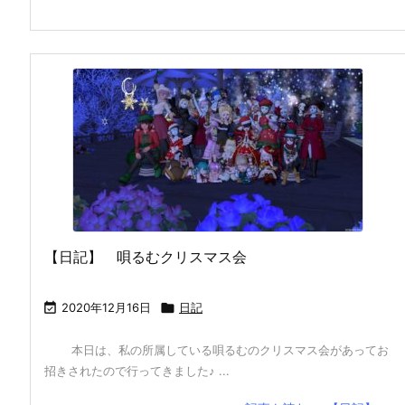
【日記】 唄るむクリスマス会

2020年12月16日

日記
本日は、私の所属している唄るむのクリスマス会があってお
招きされたので行ってきました♪ ...