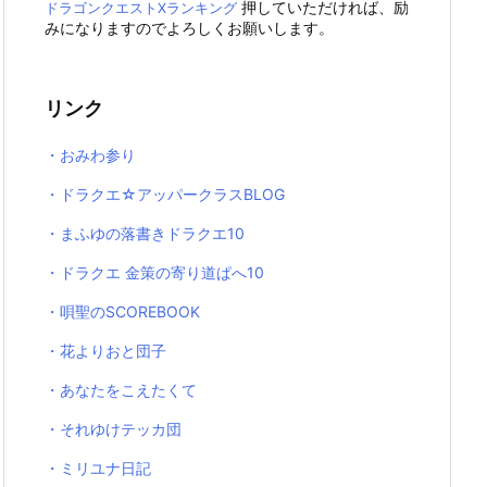
押していただければ、励
ドラゴンクエストXランキング
みになりますのでよろしくお願いします。
リンク
・おみわ参り
・ドラクエ☆アッパークラスBLOG
・まふゆの落書きドラクエ10
・ドラクエ 金策の寄り道ぱへ10
・唄聖のSCOREBOOK
・花よりおと団子
・あなたをこえたくて
・それゆけテッカ団
・ミリユナ日記