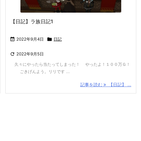
【日記】ラ族日記1

2022年9月4日

日記

2022年9月5日
久々にやったら当たってしまった！ やったよ！１００万Ｇ！
ごきげんよう。リリです ...
記事を読む
【日記】 ...