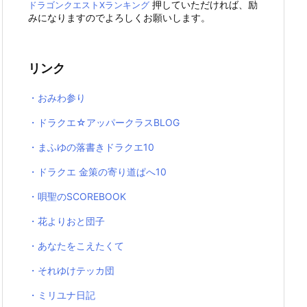
押していただければ、励
ドラゴンクエストXランキング
みになりますのでよろしくお願いします。
リンク
・おみわ参り
・ドラクエ☆アッパークラスBLOG
・まふゆの落書きドラクエ10
・ドラクエ 金策の寄り道ぱへ10
・唄聖のSCOREBOOK
・花よりおと団子
・あなたをこえたくて
・それゆけテッカ団
・ミリユナ日記