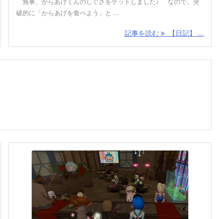
無事、からあげくんのしぐさをゲットしました♪ なので、突
破的に「からあげを食べよう」と ...
記事を読む
【日記】 ...