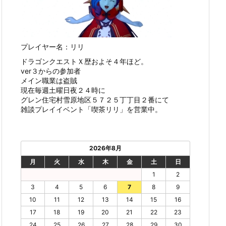
プレイヤー名：リリ
ドラゴンクエストＸ歴およそ４年ほど。
ver３からの参加者
メイン職業は盗賊
現在毎週土曜日夜２４時に
グレン住宅村雪原地区５７２５丁丁目２番にて
雑談プレイイベント「喫茶リリ」を営業中。
2026年8月
月
火
水
木
金
土
日
1
2
3
4
5
6
7
8
9
10
11
12
13
14
15
16
17
18
19
20
21
22
23
24
25
26
27
28
29
30