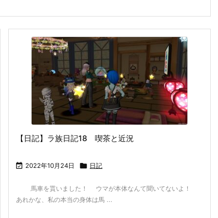
【日記】ラ族日記18 喫茶と近況

2022年10月24日

日記
馬車を貰いました！ ウマが本体なんて聞いてないよ！
あれかな、私の本当の身体は馬 ...