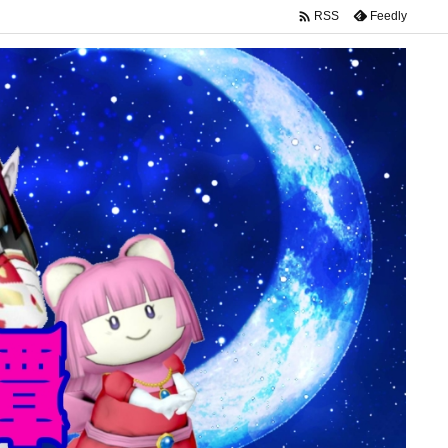

Feedly
RSS