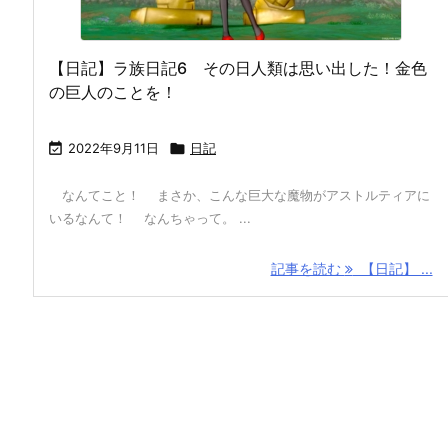
【日記】ラ族日記6 その日人類は思い出した！金色
の巨人のことを！

2022年9月11日

日記
なんてこと！ まさか、こんな巨大な魔物がアストルティアに
いるなんて！ なんちゃって。 ...
記事を読む
【日記】 ...