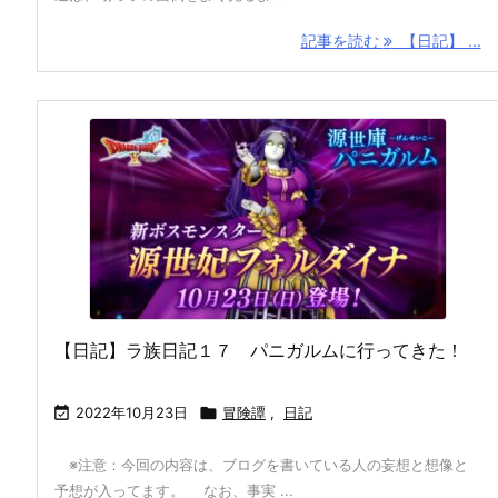
記事を読む
【日記】 ...
【日記】ラ族日記１７ パニガルムに行ってきた！

2022年10月23日

冒険譚
,
日記
※注意：今回の内容は、ブログを書いている人の妄想と想像と
予想が入ってます。 なお、事実 ...