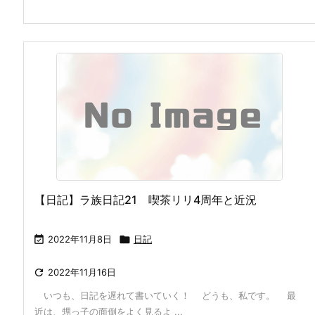
【日記】ラ族日記21 喫茶リリ4周年と近況

2022年11月8日

日記

2022年11月16日
いつも、日記を遅れて書いていく！ どうも、私です。 最
近は、甥っ子の面倒をよく見るよ ...