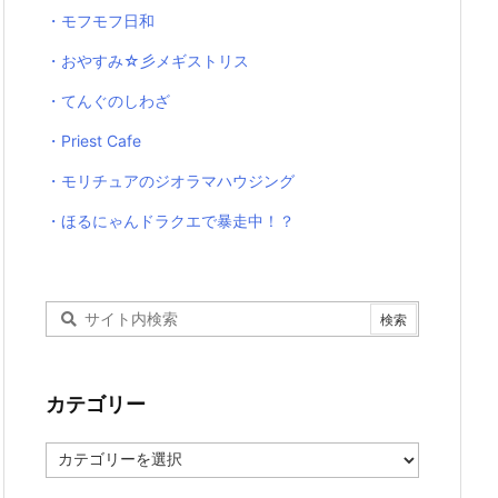
・モフモフ日和
・おやすみ☆彡メギストリス
・てんぐのしわざ
・Priest Cafe
・モリチュアのジオラマハウジング
・ほるにゃんドラクエで暴走中！？
カテゴリー
カ
テ
ゴ