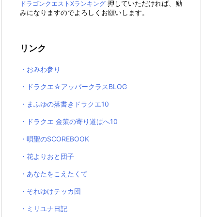
押していただければ、励
ドラゴンクエストXランキング
みになりますのでよろしくお願いします。
リンク
・おみわ参り
・ドラクエ☆アッパークラスBLOG
・まふゆの落書きドラクエ10
・ドラクエ 金策の寄り道ぱへ10
・唄聖のSCOREBOOK
・花よりおと団子
・あなたをこえたくて
・それゆけテッカ団
・ミリユナ日記