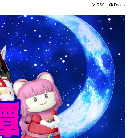

Feedly
RSS