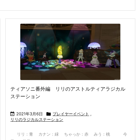
ティアソニ番外編 リリのアストルティアラジカル
ステーション

2021年3月6日

プレイヤーイベント
,
リリのラジカルステーション
リリ：青 カナン：緑 ちゃっか：赤 みう：桃 今