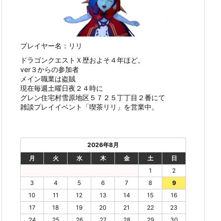
プレイヤー名：リリ
ドラゴンクエストＸ歴およそ４年ほど。
ver３からの参加者
メイン職業は盗賊
現在毎週土曜日夜２４時に
グレン住宅村雪原地区５７２５丁丁目２番にて
雑談プレイイベント「喫茶リリ」を営業中。
2026年8月
月
火
水
木
金
土
日
1
2
3
4
5
6
7
8
9
10
11
12
13
14
15
16
17
18
19
20
21
22
23
24
25
26
27
28
29
30