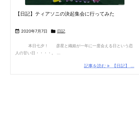
【日記】ティアソニの決起集会に行ってみた

2020年7月7日

日記
本日七夕！ 彦星と織姫が一年に一度会える日という恋
人の甘い日・・・・。 ...
記事を読む
【日記】 ...