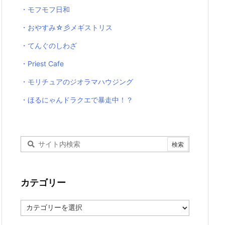
・モフモフ日和
・おやすみ☆彡メギストリス
・てんぐのしわざ
・Priest Cafe
・モリチュアのジオラマハウジング
・ほるにゃんドラクエで暴走中！？
カテゴリー
カ
テ
ゴ