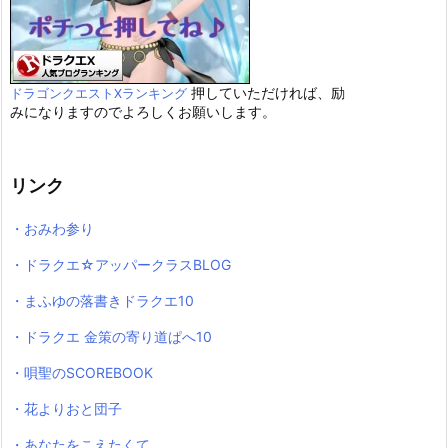
押していただければ、励
ドラゴンクエストXランキング
みになりますのでよろしくお願いします。
リンク
・おみわ参り
・ドラクエ☆アッパークラスBLOG
・まふゆの落書きドラクエ10
・ドラクエ 金策の寄り道ぱへ10
・唄聖のSCOREBOOK
・花よりおと団子
・あなたをこえたくて