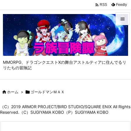

Feedly
RSS


メニュ

サイド

MMORPG、ドラゴンクエストⅩの舞台アストルティアに住んでるリ
前へ
リたちの冒険記

次へ


ホーム
>

ゴールドマンＭＡＸ
検索
（C）2019 ARMOR PROJECT/BIRD STUDIO/SQUARE ENIX All Rights
Reserved.（C）SUGIYAMA KOBO（P）SUGIYAMA KOBO