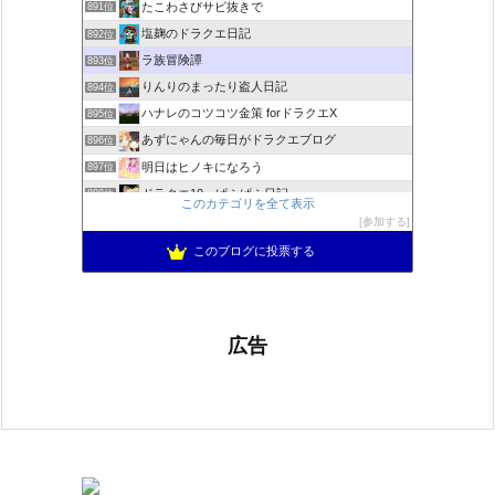
たこわさびサビ抜きで
891位
塩麹のドラクエ日記
892位
ラ族冒険譚
893位
りんりのまったり盗人日記
894位
ハナレのコツコツ金策 forドラクエX
895位
あずにゃんの毎日がドラクエブログ
896位
明日はヒノキになろう
897位
ドラクエ10 ぱふぱふ日記
898位
このカテゴリを全て表示
Run Run♪ ☆Slime★ 〜ドラクエ10攻略ブログ〜
899位
参加する
ゆるふわエル子になりたくて(｀・ω・´)
900位
このブログに投票する
広告