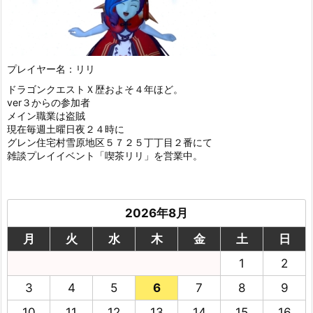
プレイヤー名：リリ
ドラゴンクエストＸ歴およそ４年ほど。
ver３からの参加者
メイン職業は盗賊
現在毎週土曜日夜２４時に
グレン住宅村雪原地区５７２５丁丁目２番にて
雑談プレイイベント「喫茶リリ」を営業中。
2026年8月
月
火
水
木
金
土
日
1
2
3
4
5
6
7
8
9
10
11
12
13
14
15
16