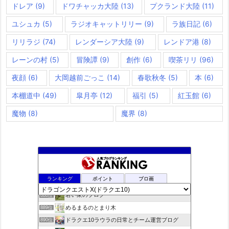
ドレア
(9)
ドワチャッカ大陸
(13)
プクランド大陸
(11)
ユシュカ
(5)
ラジオキャットリリー
(9)
ラ族日記
(6)
リリラジ
(74)
レンダーシア大陸
(9)
レンドア港
(8)
レーンの村
(5)
冒険譚
(9)
創作
(6)
喫茶リリ
(96)
夜顔
(6)
大岡越前ごっこ
(14)
春歌秋冬
(5)
本
(6)
本棚道中
(49)
皐月亭
(12)
福引
(5)
紅玉館
(6)
魔物
(8)
魔界
(8)
rosappiのブログ
886位
ランキング
ポイント
ブロ画
小さな村
887位
若い衆のブログ
888位
めるまるのとまり木
889位
ドラクエ10ラウラの日常とチーム運営ブログ
890位