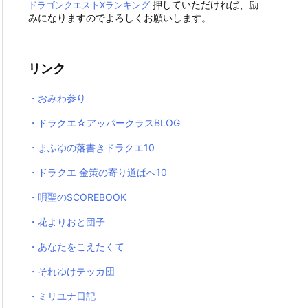
押していただければ、励
ドラゴンクエストXランキング
みになりますのでよろしくお願いします。
リンク
・おみわ参り
・ドラクエ☆アッパークラスBLOG
・まふゆの落書きドラクエ10
・ドラクエ 金策の寄り道ぱへ10
・唄聖のSCOREBOOK
・花よりおと団子
・あなたをこえたくて
・それゆけテッカ団
・ミリユナ日記