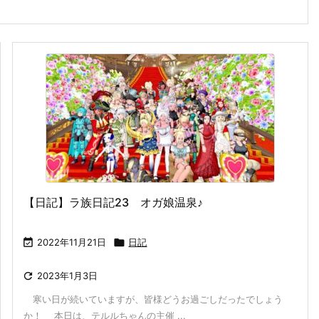
【日記】ラ族日記23 オガ娘温泉♪

2022年11月21日

日記

2023年1月3日
寒い日が続いていますが、皆様どうお過ごしだったでしょう
か！ 本日は、テルルちゃんの主催 ...