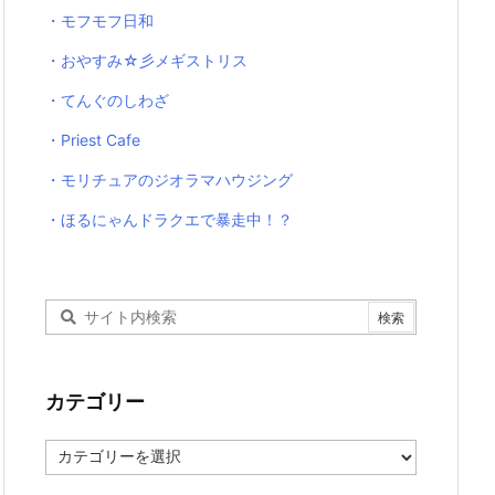
・モフモフ日和
・おやすみ☆彡メギストリス
・てんぐのしわざ
・Priest Cafe
・モリチュアのジオラマハウジング
・ほるにゃんドラクエで暴走中！？
カテゴリー
カ
テ
ゴ