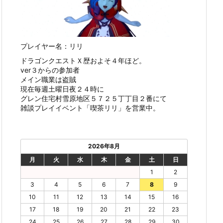
プレイヤー名：リリ
ドラゴンクエストＸ歴およそ４年ほど。
ver３からの参加者
メイン職業は盗賊
現在毎週土曜日夜２４時に
グレン住宅村雪原地区５７２５丁丁目２番にて
雑談プレイイベント「喫茶リリ」を営業中。
2026年8月
月
火
水
木
金
土
日
1
2
3
4
5
6
7
8
9
10
11
12
13
14
15
16
17
18
19
20
21
22
23
24
25
26
27
28
29
30