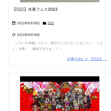
【日記】水着フェス2022

2022年8月18日

日記

2022年8月19日
いろいろ準備してたら、終わりごろになってました！ しか
し、水着！ 眼福ですなぁ！！ ...
記事を読む
【日記】 ...