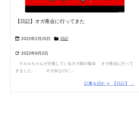
【日記】オガ夜会に行ってきた

2022年2月25日

日記

2022年9月2日
テルルちゃんが主催しているオガ娘の集会 オガ夜会に行って
きました。 オガ会なのに ...
記事を読む
【日記】 ...