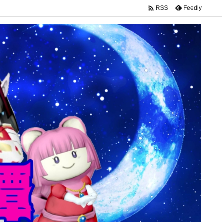

Feedly
RSS