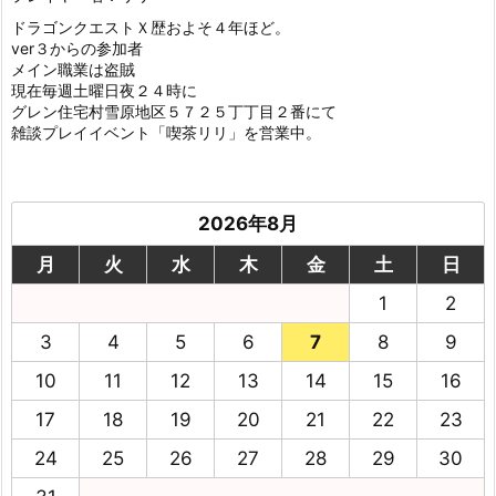
ドラゴンクエストＸ歴およそ４年ほど。
ver３からの参加者
メイン職業は盗賊
現在毎週土曜日夜２４時に
グレン住宅村雪原地区５７２５丁丁目２番にて
雑談プレイイベント「喫茶リリ」を営業中。
2026年8月
月
火
水
木
金
土
日
1
2
3
4
5
6
7
8
9
10
11
12
13
14
15
16
17
18
19
20
21
22
23
24
25
26
27
28
29
30