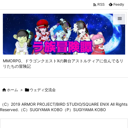

Feedly
RSS


メニュ

サイド

MMORPG、ドラゴンクエストⅩの舞台アストルティアに住んでるリ
前へ
リたちの冒険記

次へ


ホーム
>

ウェディ交流会
検索
（C）2019 ARMOR PROJECT/BIRD STUDIO/SQUARE ENIX All Rights
Reserved.（C）SUGIYAMA KOBO（P）SUGIYAMA KOBO