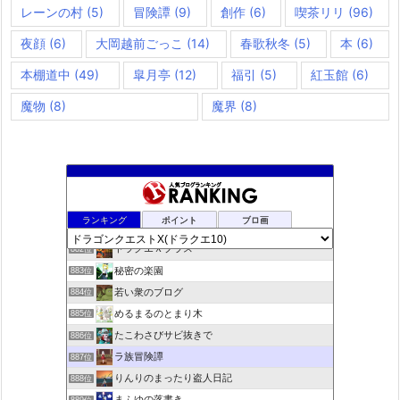
レーンの村
(5)
冒険譚
(9)
創作
(6)
喫茶リリ
(96)
夜顔
(6)
大岡越前ごっこ
(14)
春歌秋冬
(5)
本
(6)
本棚道中
(49)
皐月亭
(12)
福引
(5)
紅玉館
(6)
魔物
(8)
魔界
(8)
夢路電信草紙
880位
ランキング
ポイント
ブロ画
ドラクエ10ぱふぱふの向こう側
881位
ドラクエＸプラス
882位
秘密の楽園
883位
若い衆のブログ
884位
めるまるのとまり木
885位
たこわさびサビ抜きで
886位
ラ族冒険譚
887位
りんりのまったり盗人日記
888位
まふゆの落書き
889位