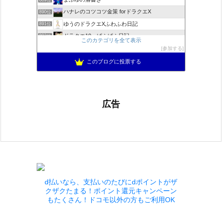
ハナレのコツコツ金策 forドラクエX
890位
ゆうのドラクエXふわふわ日記
891位
ドラクエ10 ぱふぱふ日記
892位
このカテゴリを全て表示
不思議の国のドラクエ10ブログ2
893位
参加する
ぱーりーのパーリーピーポー！
894位
このブログに投票する
広告
d払いなら、支払いのたびにdポイントがザ
クザクたまる！ポイント還元キャンペーン
もたくさん！ドコモ以外の方もご利用OK