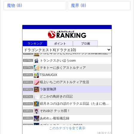
魔物
(8)
魔界
(8)
咲くやこのはな
1075位
ランキング
ポイント
ブロ画
ドラクエ10ラウラの日常とチーム運営ブログ
1076位
デコとギュッとどわこ♪のドラクエ10冒険日記
1077位
トランクスさいほうcom
1078位
テキトーに歩くアストルティア
1079位
TSUMUGIX
1080位
稲上いちごのアストルティア生活
1081位
ラ族冒険譚
1082位
どこかの鳥好きの日記
1083位
緋月ネコのほのぼのドラクエ日誌（たまに他のことも書いてます)
1084位
それゆけ テッカ団！
1085位
あめれぃ複垢備忘録
1086位
ネプルルステーション DQ10
1087位
このカテゴリを全て表示
アリアドネからのお便り『Aria de nouvelles』
1088位
参加する