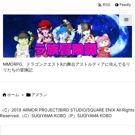

Feedly
RSS


メニュ

サイド

MMORPG、ドラゴンクエストⅩの舞台アストルティアに住んでるリ
前へ
リたちの冒険記

次へ


ホーム
>

アズラン
検索
（C）2019 ARMOR PROJECT/BIRD STUDIO/SQUARE ENIX All Rights
Reserved.（C）SUGIYAMA KOBO（P）SUGIYAMA KOBO