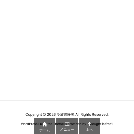
Copyright ©
2026
ラ族冒険譚
All Rights Reserved.



WordPress Luxeritas Theme is provided by "
Thought is free
".
メニュー
上へ
ホーム