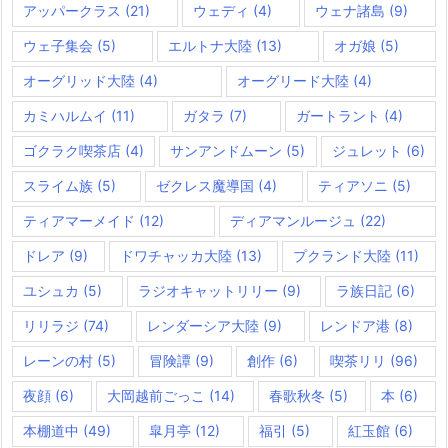
アッパークラス
(21)
ウェディ
(4)
ウェナ諸島
(9)
ウェ子集会
(5)
エルトナ大陸
(13)
オガ娘
(5)
オーグリッド大陸
(4)
オーグリード大陸
(4)
カミハルムイ
(11)
ガタラ
(7)
ガートラント
(4)
ゴクラク喫茶店
(4)
サンアンドムーン
(5)
ジュレット
(6)
スライム族
(5)
ゼクレス魔導国
(4)
ティアソニ
(5)
ティアマーメイド
(12)
ディアマンルージュ
(22)
ドレア
(9)
ドワチャッカ大陸
(13)
プクランド大陸
(11)
ユシュカ
(5)
ラジオキャットリリー
(9)
ラ族日記
(6)
リリラジ
(74)
レンダーシア大陸
(9)
レンドア港
(8)
レーンの村
(5)
冒険譚
(9)
創作
(6)
喫茶リリ
(96)
夜顔
(6)
大岡越前ごっこ
(14)
春歌秋冬
(5)
本
(6)
本棚道中
(49)
皐月亭
(12)
福引
(5)
紅玉館
(6)