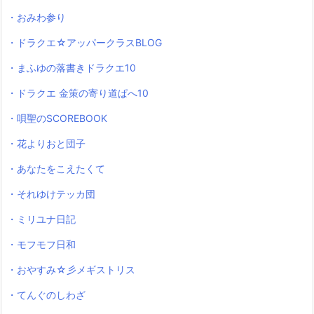
・おみわ参り
・ドラクエ☆アッパークラスBLOG
・まふゆの落書きドラクエ10
・ドラクエ 金策の寄り道ぱへ10
・唄聖のSCOREBOOK
・花よりおと団子
・あなたをこえたくて
・それゆけテッカ団
・ミリユナ日記
・モフモフ日和
・おやすみ☆彡メギストリス
・てんぐのしわざ