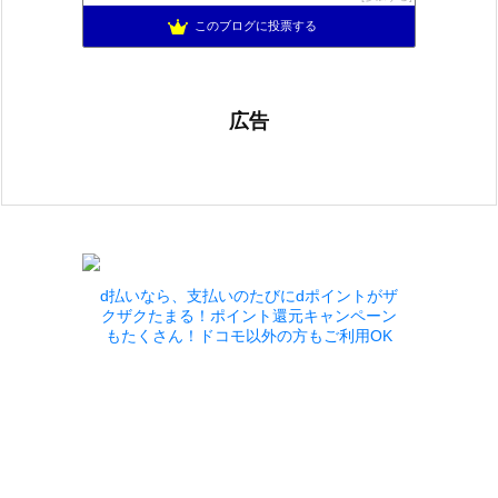
ぽんこつゲーマーのひみつきち
1089位
このブログに投票する
広告
d払いなら、支払いのたびにdポイントがザ
クザクたまる！ポイント還元キャンペーン
もたくさん！ドコモ以外の方もご利用OK