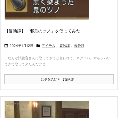
【冒険譚】「邪鬼のツノ」を使ってみた

2024年1月12日

アイテム
,
冒険譚
,
未分類
なんか試験官さんに取ってきてと言われて、ネクロバルサをシバい
てきて取って来たんだけど ...
記事を読む
【冒険譚 ...