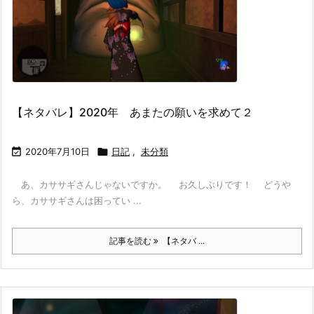
【ネタバレ】2020年 あまたの願いを求めて２

2020年7月10日

日記
,
未分類
あ、カササギさんじゃないですか。 お久しぶりです！ どうや
ら、カササギさんは困ってい ...
記事を読む
【ネタバ ...