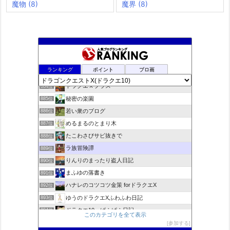
魔物
(8)
魔界
(8)
夢路電信草紙
882位
ランキング
ポイント
ブロ画
ドラクエ10ぱふぱふの向こう側
883位
ドラクエＸプラス
884位
秘密の楽園
885位
若い衆のブログ
886位
めるまるのとまり木
887位
たこわさびサビ抜きで
888位
ラ族冒険譚
889位
りんりのまったり盗人日記
890位
まふゆの落書き
891位
ハナレのコツコツ金策 forドラクエX
892位
ゆうのドラクエXふわふわ日記
893位
ドラクエ10 ぱふぱふ日記
894位
このカテゴリを全て表示
不思議の国のドラクエ10ブログ2
895位
参加する