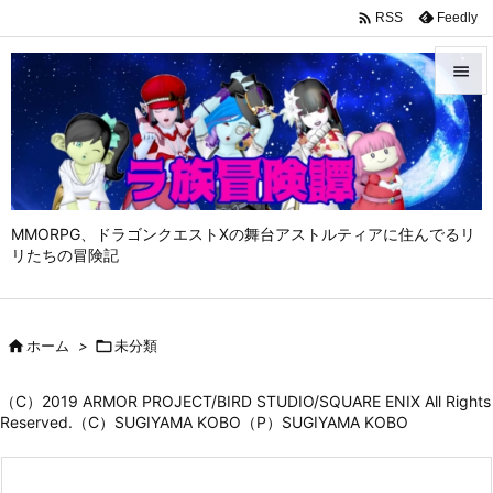

Feedly
RSS


メニュ

サイド

MMORPG、ドラゴンクエストⅩの舞台アストルティアに住んでるリ
前へ
リたちの冒険記

次へ


ホーム
>

未分類
検索
（C）2019 ARMOR PROJECT/BIRD STUDIO/SQUARE ENIX All Rights
Reserved.（C）SUGIYAMA KOBO（P）SUGIYAMA KOBO