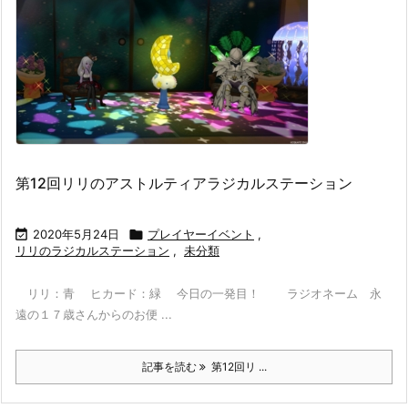
第12回リリのアストルティアラジカルステーション

2020年5月24日

プレイヤーイベント
,
リリのラジカルステーション
,
未分類
リリ：青 ヒカード：緑 今日の一発目！ ラジオネーム 永
遠の１７歳さんからのお便 ...
記事を読む
第12回リ ...