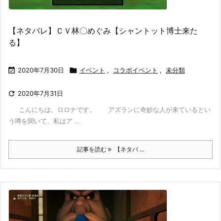
【ネタバレ】ＣＶ林〇めぐみ【シャントット博士来た
る】

2020年7月30日

イベント
,
コラボイベント
,
未分類

2020年7月31日
こんにちは。ロロナです。 アズランに奇妙な人が来ているとい
う噂を聞いて、私はア ...
記事を読む
【ネタバ ...