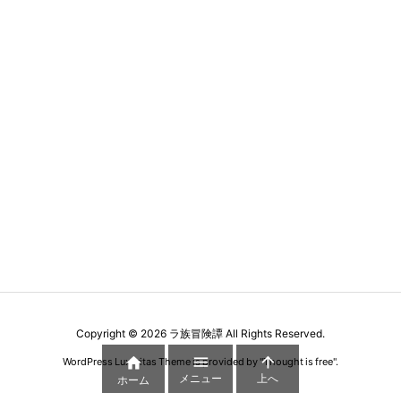
Copyright ©
2026
ラ族冒険譚
All Rights Reserved.



WordPress Luxeritas Theme is provided by "
Thought is free
".
メニュー
上へ
ホーム