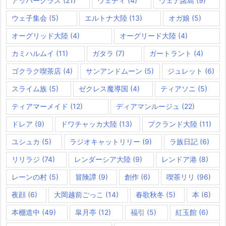
アッパークラス
(21)
ウェディ
(4)
ウェナ諸島
(9)
ウェ子集会
(5)
エルトナ大陸
(13)
オガ娘
(5)
オーグリッド大陸
(4)
オーグリード大陸
(4)
カミハルムイ
(11)
ガタラ
(7)
ガートラント
(4)
ゴクラク喫茶店
(4)
サンアンドムーン
(5)
ジュレット
(6)
スライム族
(5)
ゼクレス魔導国
(4)
ティアソニ
(5)
ティアマーメイド
(12)
ディアマンルージュ
(22)
ドレア
(9)
ドワチャッカ大陸
(13)
プクランド大陸
(11)
ユシュカ
(5)
ラジオキャットリリー
(9)
ラ族日記
(6)
リリラジ
(74)
レンダーシア大陸
(9)
レンドア港
(8)
レーンの村
(5)
冒険譚
(9)
創作
(6)
喫茶リリ
(96)
夜顔
(6)
大岡越前ごっこ
(14)
春歌秋冬
(5)
本
(6)
本棚道中
(49)
皐月亭
(12)
福引
(5)
紅玉館
(6)