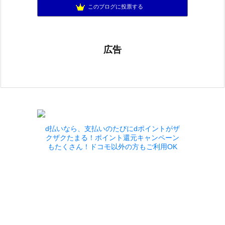
ぱーりーのパーリーピーポー！
896位
このブログに投票する
広告
d払いなら、支払いのたびにdポイントがザ
クザクたまる！ポイント還元キャンペーン
もたくさん！ドコモ以外の方もご利用OK