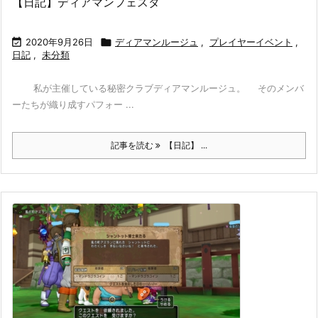
【日記】ディアマンフェスタ

2020年9月26日

ディアマンルージュ
,
プレイヤーイベント
,
日記
,
未分類
私が主催している秘密クラブディアマンルージュ。 そのメンバ
ーたちが織り成すパフォー ...
記事を読む
【日記】 ...