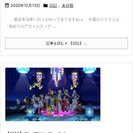

2020年12月13日

日記
,
未分類
最近本当寒い日々がやってきてますねぇ 今週のリリラジは
「初めてのアストルティア ...
記事を読む
【日記】 ...