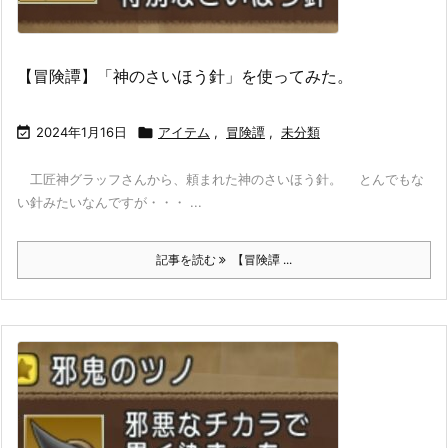
【冒険譚】「神のさいほう針」を使ってみた。

2024年1月16日

アイテム
,
冒険譚
,
未分類
工匠神グラッフさんから、頼まれた神のさいほう針。 とんでもな
い針みたいなんですが・・・ ...
記事を読む
【冒険譚 ...