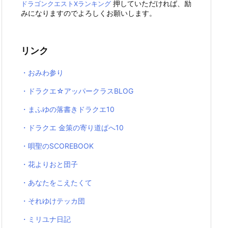
押していただければ、励
ドラゴンクエストXランキング
みになりますのでよろしくお願いします。
リンク
・おみわ参り
・ドラクエ☆アッパークラスBLOG
・まふゆの落書きドラクエ10
・ドラクエ 金策の寄り道ぱへ10
・唄聖のSCOREBOOK
・花よりおと団子
・あなたをこえたくて
・それゆけテッカ団
・ミリユナ日記