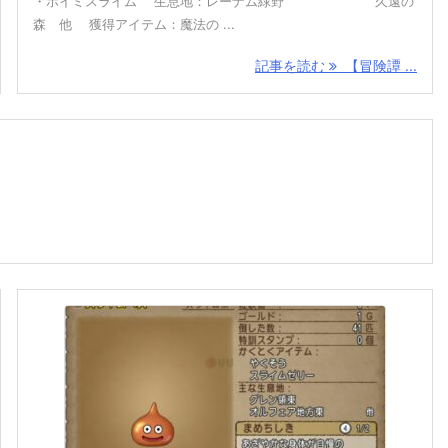
・ホイミスライム 生息地：レーナム緑野 久遠の
森 他 獲得アイテム：魔法の ...
記事を読む
【冒険譚 ...