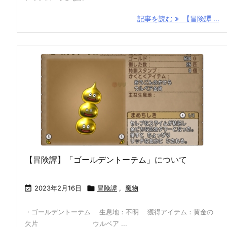
記事を読む
【冒険譚 ...
【冒険譚】「ゴールデントーテム」について

2023年2月16日

冒険譚
,
魔物
・ゴールデントーテム 生息地：不明 獲得アイテム：黄金の
欠片 ウルベア ...