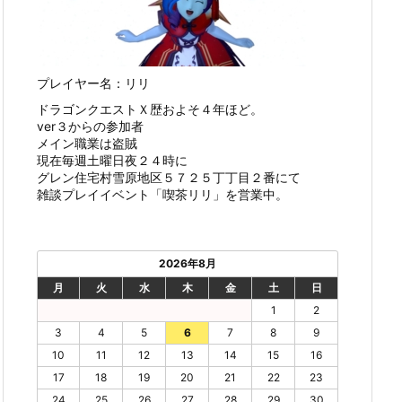
プレイヤー名：リリ
ドラゴンクエストＸ歴およそ４年ほど。
ver３からの参加者
メイン職業は盗賊
現在毎週土曜日夜２４時に
グレン住宅村雪原地区５７２５丁丁目２番にて
雑談プレイイベント「喫茶リリ」を営業中。
2026年8月
月
火
水
木
金
土
日
1
2
3
4
5
6
7
8
9
10
11
12
13
14
15
16
17
18
19
20
21
22
23
24
25
26
27
28
29
30