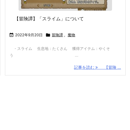
【冒険譚】「スライム」について

2022年9月20日

冒険譚
,
魔物
・スライム 生息地：たくさん 獲得アイテム：やくそ
う ...
記事を読む
【冒険 ...