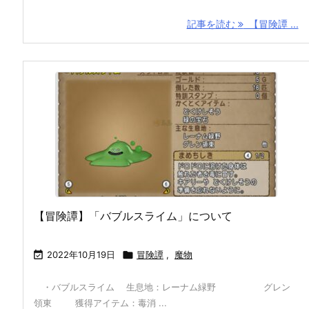
記事を読む
【冒険譚 ...
【冒険譚】「バブルスライム」について

2022年10月19日

冒険譚
,
魔物
・バブルスライム 生息地：レーナム緑野 グレン
領東 獲得アイテム：毒消 ...