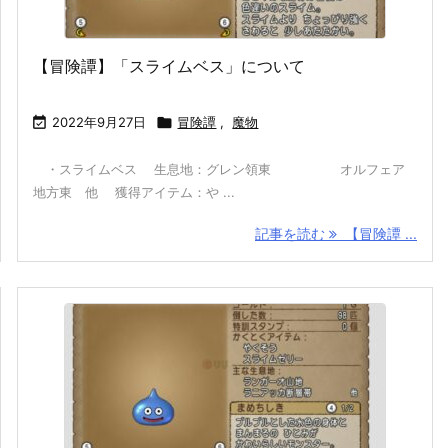
【冒険譚】「スライムベス」について

2022年9月27日

冒険譚
,
魔物
・スライムベス 生息地：グレン領東 オルフェア
地方東 他 獲得アイテム：や ...
記事を読む
【冒険譚 ...