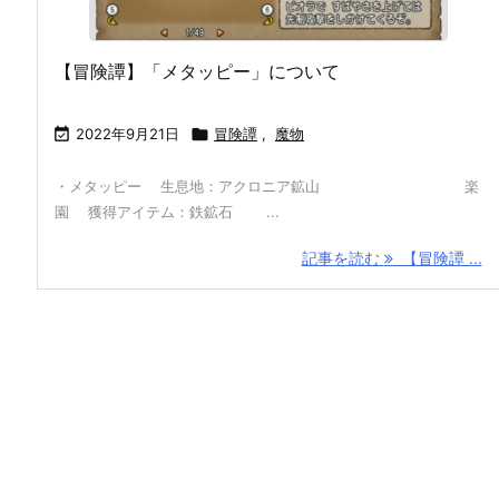
【冒険譚】「メタッピー」について

2022年9月21日

冒険譚
,
魔物
・メタッピー 生息地：アクロニア鉱山 楽
園 獲得アイテム：鉄鉱石 ...
記事を読む
【冒険譚 ...