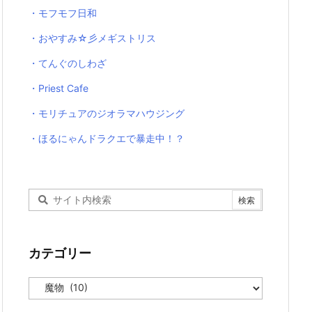
・モフモフ日和
・おやすみ☆彡メギストリス
・てんぐのしわざ
・Priest Cafe
・モリチュアのジオラマハウジング
・ほるにゃんドラクエで暴走中！？
カテゴリー
カ
テ
ゴ