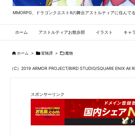
MMORPG、ドラゴンクエストⅩの舞台アストルティアに住んで
ホーム
アストルティアお散歩部
イラスト
キャ

ホーム
>

冒険譚
>

魔物
（C）2019 ARMOR PROJECT/BIRD STUDIO/SQUARE ENIX All
スポンサーリンク