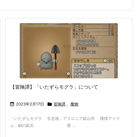
【冒険譚】「いたずらモグラ」について

2023年2月17日

冒険譚
,
魔物
・いたずらモグラ 生息地：アクロニア鉱山等 獲得アイテ
ム：銅の鉱石 黄 ...