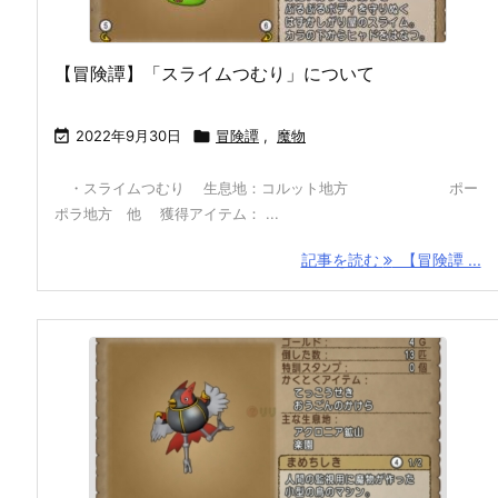
【冒険譚】「スライムつむり」について

2022年9月30日

冒険譚
,
魔物
・スライムつむり 生息地：コルット地方 ポー
ポラ地方 他 獲得アイテム： ...
記事を読む
【冒険譚 ...