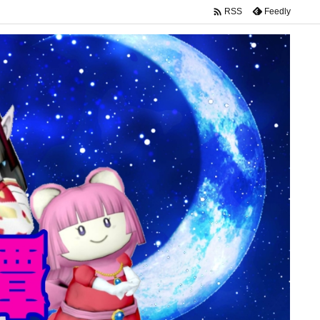

Feedly
RSS