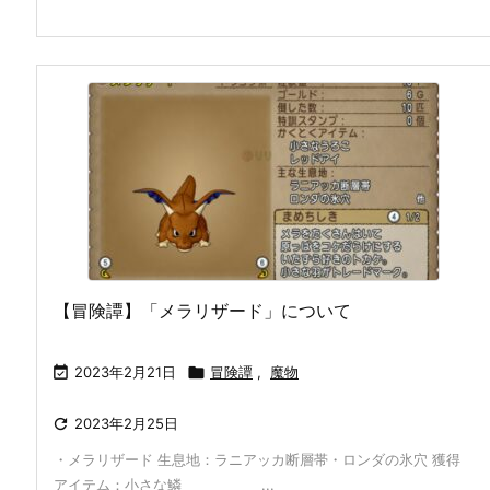
【冒険譚】「メラリザード」について

2023年2月21日

冒険譚
,
魔物

2023年2月25日
・メラリザード 生息地：ラニアッカ断層帯・ロンダの氷穴 獲得
アイテム：小さな鱗 ...