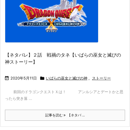
【ネタバレ】２話 戦禍のタネ【いばらの巫女と滅びの
神ストーリー】

2020年5月11日

いばらの巫女と滅びの神
,
ストーリー
前回のドラゴンクエストＸは！ アンルシアとデートかと思
ったら突き落 ...
記事を読む
【ネタバ ...