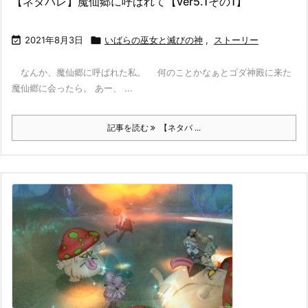
【ネタバレ】魔仙郷に呼ばれて【ver5.1その1】

2021年8月3日

いばらの巫女と滅びの神
,
ストーリー
なんか、魔仙郷に呼ばれた私。 何のことかなぁとゴダ神殿に来た
魔仙郷に会ったら。 あー、 ...
記事を読む
【ネタバ ...