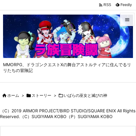

Feedly
RSS


メニュ

サイド

MMORPG、ドラゴンクエストⅩの舞台アストルティアに住んでるリ
前へ
リたちの冒険記

次へ


ホーム
>

ストーリー
>

いばらの巫女と滅びの神
検索
（C）2019 ARMOR PROJECT/BIRD STUDIO/SQUARE ENIX All Rights
Reserved.（C）SUGIYAMA KOBO（P）SUGIYAMA KOBO