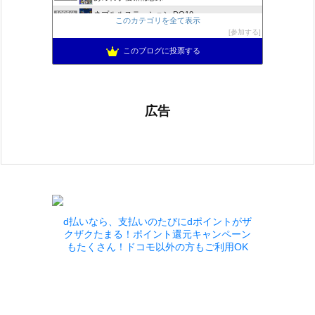
ネプルルステーション DQ10
1086位
このカテゴリを全て表示
アリアドネからのお便り『Aria de nouvelles』
1087位
参加する
ぽんこつゲーマーのひみつきち
1088位
このブログに投票する
広告
d払いなら、支払いのたびにdポイントがザ
クザクたまる！ポイント還元キャンペーン
もたくさん！ドコモ以外の方もご利用OK