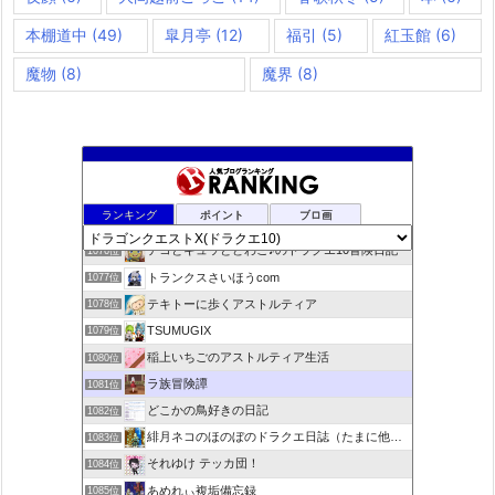
本棚道中
(49)
皐月亭
(12)
福引
(5)
紅玉館
(6)
魔物
(8)
魔界
(8)
咲くやこのはな
1074位
ランキング
ポイント
ブロ画
ドラクエ10ラウラの日常とチーム運営ブログ
1075位
デコとギュッとどわこ♪のドラクエ10冒険日記
1076位
トランクスさいほうcom
1077位
テキトーに歩くアストルティア
1078位
TSUMUGIX
1079位
稲上いちごのアストルティア生活
1080位
ラ族冒険譚
1081位
どこかの鳥好きの日記
1082位
緋月ネコのほのぼのドラクエ日誌（たまに他のことも書いてます)
1083位
それゆけ テッカ団！
1084位
あめれぃ複垢備忘録
1085位