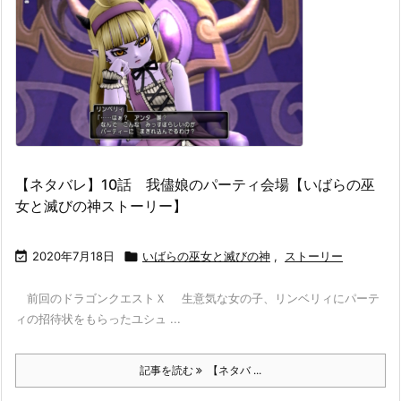
【ネタバレ】10話 我儘娘のパーティ会場【いばらの巫
女と滅びの神ストーリー】

2020年7月18日

いばらの巫女と滅びの神
,
ストーリー
前回のドラゴンクエストＸ 生意気な女の子、リンベリィにパーテ
ィの招待状をもらったユシュ ...
記事を読む
【ネタバ ...