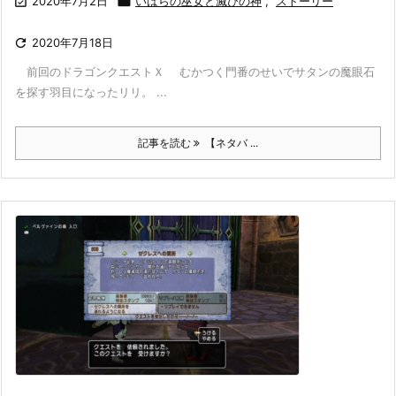

2020年7月2日

いばらの巫女と滅びの神
,
ストーリー

2020年7月18日
前回のドラゴンクエストＸ むかつく門番のせいでサタンの魔眼石
を探す羽目になったリリ。 ...
記事を読む
【ネタバ ...