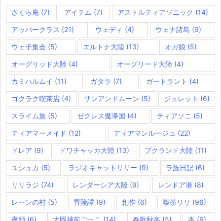
さくら庵
(7)
アイテム
(7)
アストルティアソニック
(14)
アッパークラス
(21)
ウェディ
(4)
ウェナ諸島
(9)
ウェ子集会
(5)
エルトナ大陸
(13)
オガ娘
(5)
オーグリッド大陸
(4)
オーグリード大陸
(4)
カミハルムイ
(11)
ガタラ
(7)
ガートラント
(4)
ゴクラク喫茶店
(4)
サンアンドムーン
(5)
ジュレット
(6)
スライム族
(5)
ゼクレス魔導国
(4)
ティアソニ
(5)
ティアマーメイド
(12)
ディアマンルージュ
(22)
ドレア
(9)
ドワチャッカ大陸
(13)
プクランド大陸
(11)
ユシュカ
(5)
ラジオキャットリリー
(9)
ラ族日記
(6)
リリラジ
(74)
レンダーシア大陸
(9)
レンドア港
(8)
レーンの村
(5)
冒険譚
(9)
創作
(6)
喫茶リリ
(96)
夜顔
(6)
大岡越前ごっこ
(14)
春歌秋冬
(5)
本
(6)