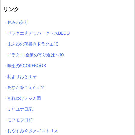
リンク
・おみわ参り
・ドラクエ☆アッパークラスBLOG
・まふゆの落書きドラクエ10
・ドラクエ 金策の寄り道ぱへ10
・唄聖のSCOREBOOK
・花よりおと団子
・あなたをこえたくて
・それゆけテッカ団
・ミリユナ日記
・モフモフ日和
・おやすみ☆彡メギストリス