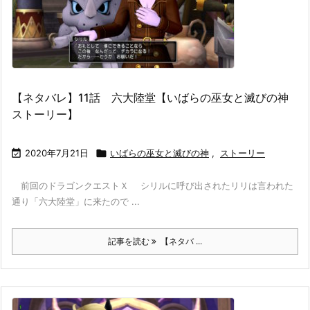
【ネタバレ】11話 六大陸堂【いばらの巫女と滅びの神
ストーリー】

2020年7月21日

いばらの巫女と滅びの神
,
ストーリー
前回のドラゴンクエストＸ シリルに呼び出されたリリは言われた
通り「六大陸堂」に来たので ...
記事を読む
【ネタバ ...