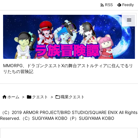

Feedly
RSS


メニュ

サイド

MMORPG、ドラゴンクエストⅩの舞台アストルティアに住んでるリ
前へ
リたちの冒険記

次へ


ホーム
>

クエスト
>

職業クエスト
検索
（C）2019 ARMOR PROJECT/BIRD STUDIO/SQUARE ENIX All Rights
Reserved.（C）SUGIYAMA KOBO（P）SUGIYAMA KOBO