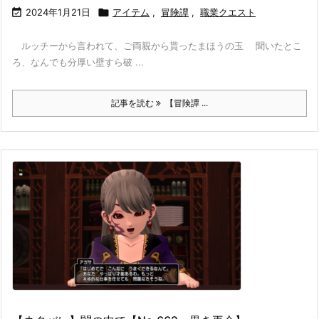

2024年1月21日

アイテム
,
冒険譚
,
職業クエスト
ルッチーから言われて、ご両親から貰ったまほうの玉 聞いたとこ
ろ、なんでも分厚い壁すら破 ...
記事を読む
【冒険譚 ...