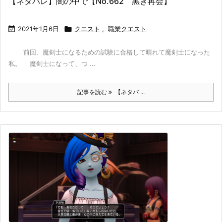
【ネタバレ】闇の中で【No.662 黒き再会】

2021年1月6日

クエスト
,
職業クエスト
前回、魔剣士になるための試験に合格して晴れて魔剣士になった
私。 魔剣士になって、つ ...
記事を読む
【ネタバ ...