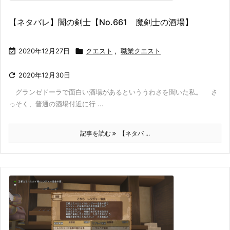
【ネタバレ】闇の剣士【No.661 魔剣士の酒場】

2020年12月27日

クエスト
,
職業クエスト

2020年12月30日
グランゼドーラで面白い酒場があるといううわさを聞いた私。 さ
っそく、普通の酒場付近に行 ...
記事を読む
【ネタバ ...