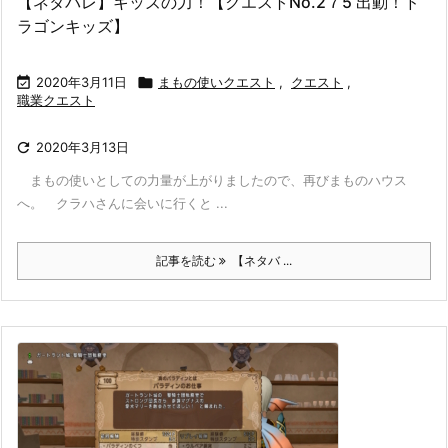
【ネタバレ】キッズの力！【クエストNo.2７5 出動！ド
ラゴンキッズ】

2020年3月11日

まもの使いクエスト
,
クエスト
,
職業クエスト

2020年3月13日
まもの使いとしての力量が上がりましたので、再びまものハウス
へ。 クラハさんに会いに行くと ...
記事を読む
【ネタバ ...