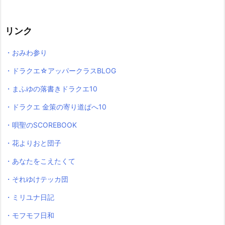
リンク
・おみわ参り
・ドラクエ☆アッパークラスBLOG
・まふゆの落書きドラクエ10
・ドラクエ 金策の寄り道ぱへ10
・唄聖のSCOREBOOK
・花よりおと団子
・あなたをこえたくて
・それゆけテッカ団
・ミリユナ日記
・モフモフ日和