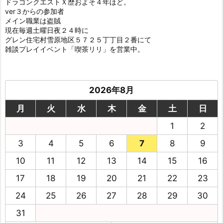
ドラゴンクエストＸ歴およそ４年ほど。
ver３からの参加者
メイン職業は盗賊
現在毎週土曜日夜２４時に
グレン住宅村雪原地区５７２５丁丁目２番にて
雑談プレイイベント「喫茶リリ」を営業中。
2026年8月
月
火
水
木
金
土
日
1
2
3
4
5
6
7
8
9
10
11
12
13
14
15
16
17
18
19
20
21
22
23
24
25
26
27
28
29
30
31