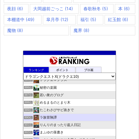
夜顔
(6)
大岡越前ごっこ
(14)
春歌秋冬
(5)
本
(6)
本棚道中
(49)
皐月亭
(12)
福引
(5)
紅玉館
(6)
魔物
(8)
魔界
(8)
夢路電信草紙
883位
ランキング
ポイント
ブロ画
ドラクエ10ぱふぱふの向こう側
884位
ドラクエＸプラス
885位
秘密の楽園
886位
若い衆のブログ
887位
めるまるのとまり木
888位
たこわさびサビ抜きで
889位
ラ族冒険譚
890位
りんりのまったり盗人日記
891位
まふゆの落書き
892位