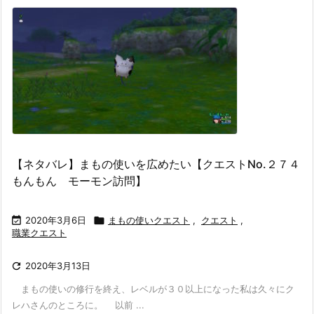
【ネタバレ】まもの使いを広めたい【クエストNo.２７４
もんもん モーモン訪問】

2020年3月6日

まもの使いクエスト
,
クエスト
,
職業クエスト

2020年3月13日
まもの使いの修行を終え、レベルが３０以上になった私は久々にク
レハさんのところに。 以前 ...