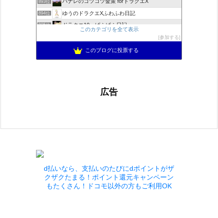
ハナレのコツコツ金策 forドラクエX
893位
ゆうのドラクエXふわふわ日記
894位
ドラクエ10 ぱふぱふ日記
895位
このカテゴリを全て表示
不思議の国のドラクエ10ブログ2
896位
参加する
もきゅブロ
897位
このブログに投票する
広告
d払いなら、支払いのたびにdポイントがザ
クザクたまる！ポイント還元キャンペーン
もたくさん！ドコモ以外の方もご利用OK