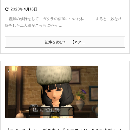

2020年4月16日
盗賊の修行をして、ガタラの宿屋についた私。 すると、妙な格
好をした二人組がこっちにやっ ...
記事を読む
【ネタ ...