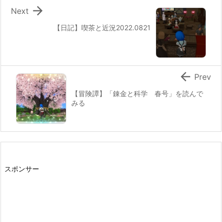

Next
【日記】喫茶と近況2022.0821

Prev
【冒険譚】「錬金と科学 春号」を読んで
みる
スポンサー