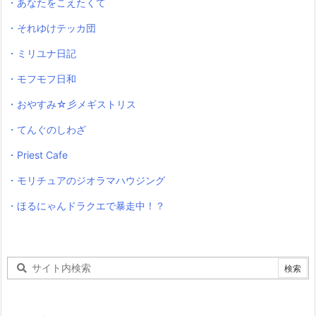
・あなたをこえたくて
・それゆけテッカ団
・ミリユナ日記
・モフモフ日和
・おやすみ☆彡メギストリス
・てんぐのしわざ
・Priest Cafe
・モリチュアのジオラマハウジング
・ほるにゃんドラクエで暴走中！？