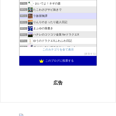
- おいでよ！ネギの森
879位
たこわさびサビ抜きで
880位
ラ族冒険譚
881位
りんりのまったり盗人日記
882位
まふゆの落書き
883位
ハナレのコツコツ金策 forドラクエX
884位
ゆうのドラクエXふわふわ日記
885位
ダメジャないでスカじゃーにー！
886位
このカテゴリを全て表示
あずにゃんの毎日がドラクエブログ
887位
参加する
ドラクエ10 ぱふぱふ日記
888位
このブログに投票する
広告