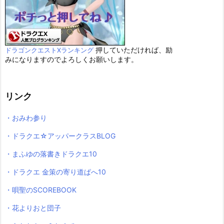
押していただければ、励
ドラゴンクエストXランキング
みになりますのでよろしくお願いします。
リンク
・おみわ参り
・ドラクエ☆アッパークラスBLOG
・まふゆの落書きドラクエ10
・ドラクエ 金策の寄り道ぱへ10
・唄聖のSCOREBOOK
・花よりおと団子