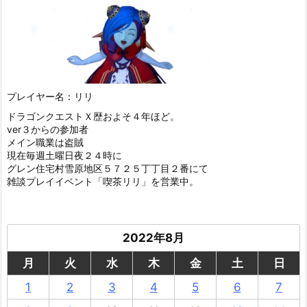
プレイヤー名：リリ
ドラゴンクエストＸ歴およそ４年ほど。
ver３からの参加者
メイン職業は盗賊
現在毎週土曜日夜２４時に
グレン住宅村雪原地区５７２５丁丁目２番にて
雑談プレイイベント「喫茶リリ」を営業中。
2022年8月
月
火
水
木
金
土
日
1
2
3
4
5
6
7