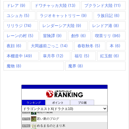
ドレア
(9)
ドワチャッカ大陸
(13)
プクランド大陸
(11)
ユシュカ
(5)
ラジオキャットリリー
(9)
ラ族日記
(6)
リリラジ
(74)
レンダーシア大陸
(9)
レンドア港
(8)
レーンの村
(5)
冒険譚
(9)
創作
(6)
喫茶リリ
(96)
夜顔
(6)
大岡越前ごっこ
(14)
春歌秋冬
(5)
本
(6)
本棚道中
(49)
皐月亭
(12)
福引
(5)
紅玉館
(6)
魔物
(8)
魔界
(8)
夢路電信草紙
874位
ランキング
ポイント
ブロ画
ドラクエＸプラス
875位
秘密の楽園
876位
若い衆のブログ
877位
めるまるのとまり木
878位