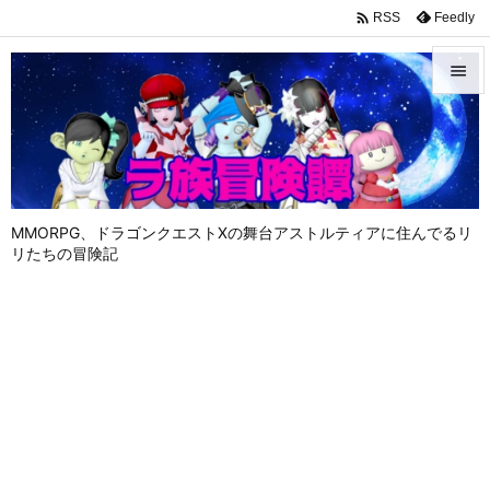

Feedly
RSS


メニュ

サイド

MMORPG、ドラゴンクエストⅩの舞台アストルティアに住んでるリ
前へ
リたちの冒険記

次へ

検索