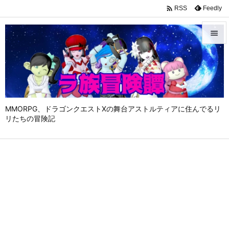

Feedly
RSS


メニュ

サイド

MMORPG、ドラゴンクエストⅩの舞台アストルティアに住んでるリ
前へ
リたちの冒険記

次へ

検索