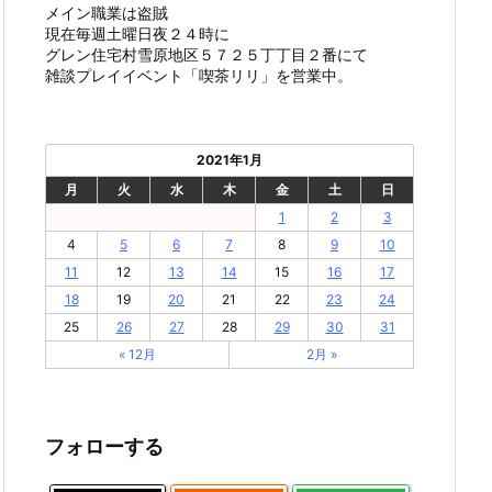
メイン職業は盗賊
現在毎週土曜日夜２４時に
グレン住宅村雪原地区５７２５丁丁目２番にて
雑談プレイイベント「喫茶リリ」を営業中。
2021年1月
月
火
水
木
金
土
日
1
2
3
4
5
6
7
8
9
10
11
12
13
14
15
16
17
18
19
20
21
22
23
24
25
26
27
28
29
30
31
« 12月
2月 »
フォローする