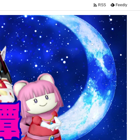

Feedly
RSS