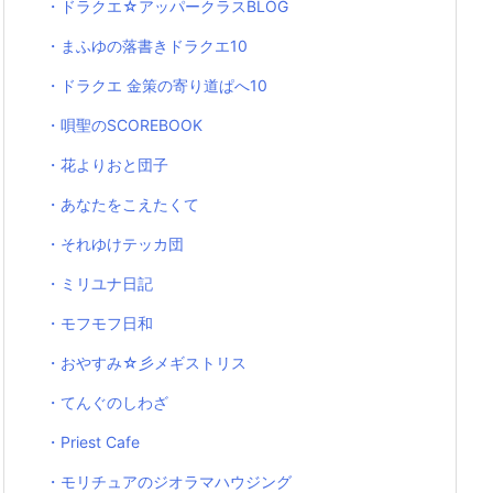
・ドラクエ☆アッパークラスBLOG
・まふゆの落書きドラクエ10
・ドラクエ 金策の寄り道ぱへ10
・唄聖のSCOREBOOK
・花よりおと団子
・あなたをこえたくて
・それゆけテッカ団
・ミリユナ日記
・モフモフ日和
・おやすみ☆彡メギストリス
・てんぐのしわざ
・Priest Cafe
・モリチュアのジオラマハウジング