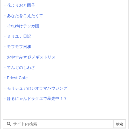
・花よりおと団子
・あなたをこえたくて
・それゆけテッカ団
・ミリユナ日記
・モフモフ日和
・おやすみ☆彡メギストリス
・てんぐのしわざ
・Priest Cafe
・モリチュアのジオラマハウジング
・ほるにゃんドラクエで暴走中！？