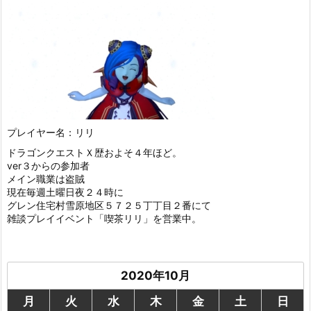
プレイヤー名：リリ
ドラゴンクエストＸ歴およそ４年ほど。
ver３からの参加者
メイン職業は盗賊
現在毎週土曜日夜２４時に
グレン住宅村雪原地区５７２５丁丁目２番にて
雑談プレイイベント「喫茶リリ」を営業中。
2020年10月
月
火
水
木
金
土
日