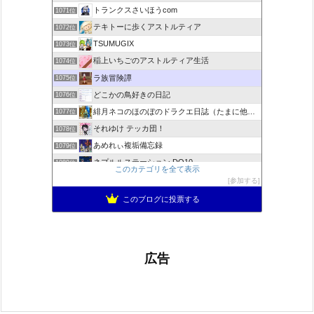
トランクスさいほうcom
1071位
テキトーに歩くアストルティア
1072位
TSUMUGIX
1073位
稲上いちごのアストルティア生活
1074位
ラ族冒険譚
1075位
どこかの鳥好きの日記
1076位
緋月ネコのほのぼのドラクエ日誌（たまに他のことも書いてます)
1077位
それゆけ テッカ団！
1078位
あめれぃ複垢備忘録
1079位
ネプルルステーション DQ10
1080位
このカテゴリを全て表示
アリアドネからのお便り『Aria de nouvelles』
1081位
参加する
ぽんこつゲーマーのひみつきち
1082位
このブログに投票する
広告