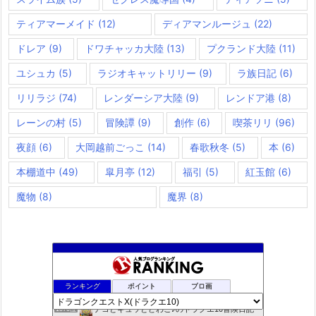
ティアマーメイド
(12)
ディアマンルージュ
(22)
ドレア
(9)
ドワチャッカ大陸
(13)
プクランド大陸
(11)
ユシュカ
(5)
ラジオキャットリリー
(9)
ラ族日記
(6)
リリラジ
(74)
レンダーシア大陸
(9)
レンドア港
(8)
レーンの村
(5)
冒険譚
(9)
創作
(6)
喫茶リリ
(96)
夜顔
(6)
大岡越前ごっこ
(14)
春歌秋冬
(5)
本
(6)
本棚道中
(49)
皐月亭
(12)
福引
(5)
紅玉館
(6)
魔物
(8)
魔界
(8)
咲くやこのはな
1068位
ランキング
ポイント
ブロ画
ドラクエ10ラウラの日常とチーム運営ブログ
1069位
デコとギュッとどわこ♪のドラクエ10冒険日記
1070位