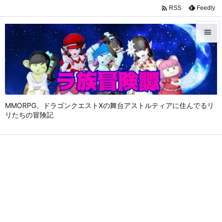

Feedly
RSS


メニュ

サイド

MMORPG、ドラゴンクエストⅩの舞台アストルティアに住んでるリ
前へ
リたちの冒険記

次へ

検索