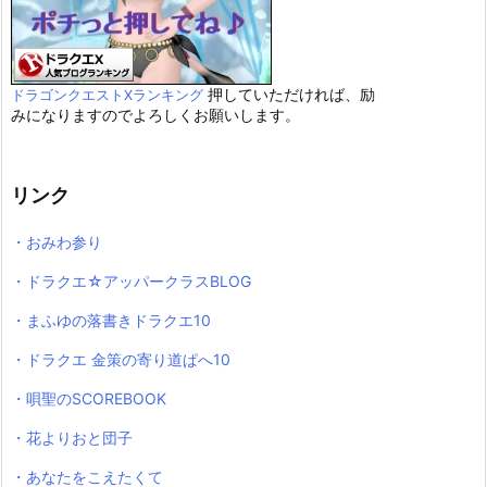
押していただければ、励
ドラゴンクエストXランキング
みになりますのでよろしくお願いします。
リンク
・おみわ参り
・ドラクエ☆アッパークラスBLOG
・まふゆの落書きドラクエ10
・ドラクエ 金策の寄り道ぱへ10
・唄聖のSCOREBOOK
・花よりおと団子
・あなたをこえたくて