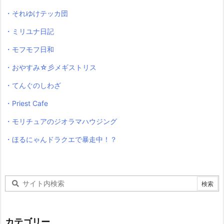
・それゆけテッカ団
・ミリユナ日記
・モフモフ日和
・おやすみ☆彡メギストリス
・てんぐのしわざ
・Priest Cafe
・モリチュアのジオラマハウジング
・ほるにゃんドラクエで暴走中！？
カテゴリー