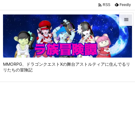

Feedly
RSS


メニュ

サイド

MMORPG、ドラゴンクエストⅩの舞台アストルティアに住んでるリ
前へ
リたちの冒険記

次へ

検索