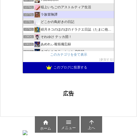
稲上いちごのアストルティア生活
1076位
ラ族冒険譚
1077位
どこかの鳥好きの日記
1078位
緋月ネコのほのぼのドラクエ日誌（たまに他のことも書いてます)
1079位
それゆけ テッカ団！
1080位
あめれぃ複垢備忘録
1081位
ネプルルステーション DQ10
1082位
このカテゴリを全て表示
アリアドネからのお便り『Aria de nouvelles』
1083位
参加する
ぽんこつゲーマーのひみつきち
1084位
このブログに投票する
広告



メニュー
上へ
ホーム