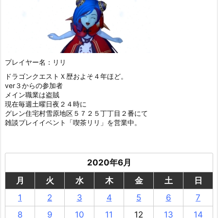
プレイヤー名：リリ
ドラゴンクエストＸ歴およそ４年ほど。
ver３からの参加者
メイン職業は盗賊
現在毎週土曜日夜２４時に
グレン住宅村雪原地区５７２５丁丁目２番にて
雑談プレイイベント「喫茶リリ」を営業中。
2020年6月
月
火
水
木
金
土
日
1
2
3
4
5
6
7
8
9
10
11
12
13
14