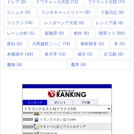
ドレア
(9)
ドワチャッカ大陸
(13)
プクランド大陸
(11)
ユシュカ
(5)
ラジオキャットリリー
(9)
ラ族日記
(6)
リリラジ
(74)
レンダーシア大陸
(9)
レンドア港
(8)
レーンの村
(5)
冒険譚
(9)
創作
(6)
喫茶リリ
(96)
夜顔
(6)
大岡越前ごっこ
(14)
春歌秋冬
(5)
本
(6)
本棚道中
(49)
皐月亭
(12)
福引
(5)
紅玉館
(6)
魔物
(8)
魔界
(8)
咲くやこのはな
1070位
ランキング
ポイント
ブロ画
ドラクエ10ラウラの日常とチーム運営ブログ
1071位
デコとギュッとどわこ♪のドラクエ10冒険日記
1072位
トランクスさいほうcom
1073位
テキトーに歩くアストルティア
1074位
TSUMUGIX
1075位