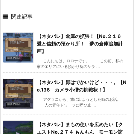

関連記事
【ネタバレ】倉庫の拡張！【No.２１６
愛と信頼の預かり所！ 夢の倉庫追加計
画】
こんにちは、ロロナです。 この前、私の
家のエリアにいる預かり所のサラ ...
【ネタバレ】顔はでかいけど・・・。【N
o.136 カメラ小僧の挑戦状！】
アグラニから、旅に出ようとした時のお話。
一人の青年ドワーフに呼び止 ...
【ネタバレ】まもの使いを広めたい【ク
エストNo.２７４ もんもん モーモン訪