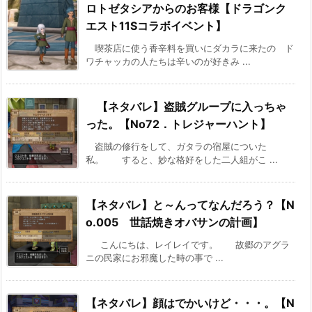
ロトゼタシアからのお客様【ドラゴンク
エスト11Sコラボイベント】
喫茶店に使う香辛料を買いにダカラに来たの ド
ワチャッカの人たちは辛いのが好きみ ...
【ネタバレ】盗賊グループに入っちゃ
った。【No72．トレジャーハント】
盗賊の修行をして、ガタラの宿屋についた
私。 すると、妙な格好をした二人組がこ ...
【ネタバレ】と～んってなんだろう？【N
o.005 世話焼きオバサンの計画】
こんにちは、レイレイです。 故郷のアグラ
ニの民家にお邪魔した時の事で ...
【ネタバレ】顔はでかいけど・・・。【N