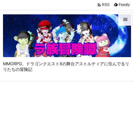

Feedly
RSS


メニュ

サイド

MMORPG、ドラゴンクエストⅩの舞台アストルティアに住んでるリ
前へ
リたちの冒険記

次へ

検索