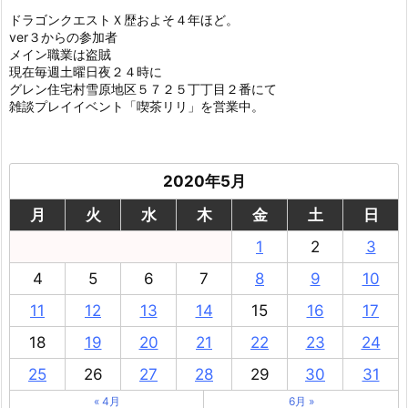
ドラゴンクエストＸ歴およそ４年ほど。
ver３からの参加者
メイン職業は盗賊
現在毎週土曜日夜２４時に
グレン住宅村雪原地区５７２５丁丁目２番にて
雑談プレイイベント「喫茶リリ」を営業中。
2020年5月
月
火
水
木
金
土
日
1
2
3
4
5
6
7
8
9
10
11
12
13
14
15
16
17
18
19
20
21
22
23
24
25
26
27
28
29
30
31
« 4月
6月 »