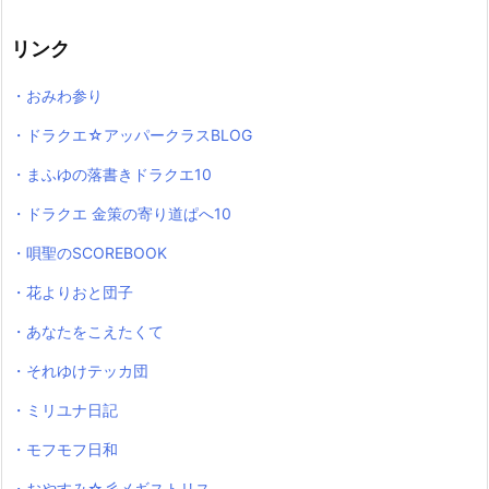
リンク
・おみわ参り
・ドラクエ☆アッパークラスBLOG
・まふゆの落書きドラクエ10
・ドラクエ 金策の寄り道ぱへ10
・唄聖のSCOREBOOK
・花よりおと団子
・あなたをこえたくて
・それゆけテッカ団
・ミリユナ日記
・モフモフ日和
・おやすみ☆彡メギストリス