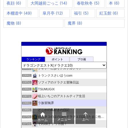
夜顔
(6)
大岡越前ごっこ
(14)
春歌秋冬
(5)
本
(6)
本棚道中
(49)
皐月亭
(12)
福引
(5)
紅玉館
(6)
魔物
(8)
魔界
(8)
ドラクエ10ラウラの日常とチーム運営ブログ
1061位
ランキング
ポイント
ブロ画
デコとギュッとどわこ♪のドラクエ10冒険日記
1062位
テキトーに歩くアストルティア
1063位
トランクスさいほうcom
1064位
ソフィアのドラクエ冒険日誌
1065位
TSUMUGIX
1066位
稲上いちごのアストルティア生活
1067位
ラ族冒険譚
1068位
どこかの鳥好きの日記
1069位



緋月ネコのほのぼのドラクエ日誌（たまに他のことも書いてます)
1070位
メニュー
上へ
ホーム
それゆけ テッカ団！
1071位