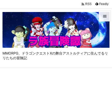

Feedly
RSS


メニュ

サイド

MMORPG、ドラゴンクエストⅩの舞台アストルティアに住んでるリ
前へ
リたちの冒険記

次へ

検索