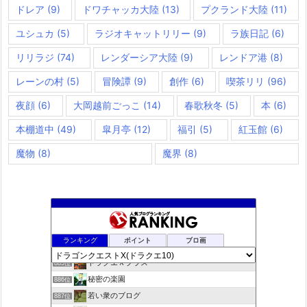
ドレア
(9)
ドワチャッカ大陸
(13)
プクランド大陸
(11)
ユシュカ
(5)
ラジオキャットリリー
(9)
ラ族日記
(6)
リリラジ
(74)
レンダーシア大陸
(9)
レンドア港
(8)
レーンの村
(5)
冒険譚
(9)
創作
(6)
喫茶リリ
(96)
夜顔
(6)
大岡越前ごっこ
(14)
春歌秋冬
(5)
本
(6)
本棚道中
(49)
皐月亭
(12)
福引
(5)
紅玉館
(6)
魔物
(8)
魔界
(8)
夢路電信草紙
883位
ランキング
ポイント
ブロ画
ドラクエ10ぱふぱふの向こう側
884位
ドラクエＸプラス
885位
秘密の楽園
886位
若い衆のブログ
887位