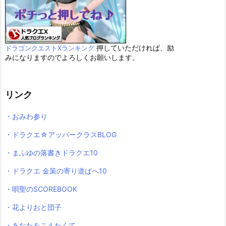
押していただければ、励
ドラゴンクエストXランキング
みになりますのでよろしくお願いします。
リンク
・おみわ参り
・ドラクエ☆アッパークラスBLOG
・まふゆの落書きドラクエ10
・ドラクエ 金策の寄り道ぱへ10
・唄聖のSCOREBOOK
・花よりおと団子
・あなたをこえたくて