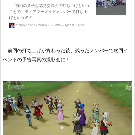
前回の魚子お花見交流会の打ち上げという
ことで、ティアマーメイドメンバーで打ち上
げという名の「 ...
http://ririsdqx.work/2020/05/21/post-1172/
前回の打ち上げが終わった後、残ったメンバーで次回イ
ベントの予告写真の撮影会に！