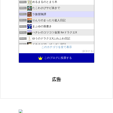
めるまるのとまり木
888位
たこわさびサビ抜きで
889位
ラ族冒険譚
890位
りんりのまったり盗人日記
891位
まふゆの落書き
892位
ハナレのコツコツ金策 forドラクエX
893位
ゆうのドラクエXふわふわ日記
894位
ドラクエ10 ぱふぱふ日記
895位
このカテゴリを全て表示
不思議の国のドラクエ10ブログ2
896位
参加する
もきゅブロ
897位
このブログに投票する
広告