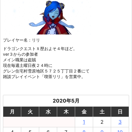
プレイヤー名：リリ
ドラゴンクエストＸ歴およそ４年ほど。
ver３からの参加者
メイン職業は盗賊
現在毎週土曜日夜２４時に
グレン住宅村雪原地区５７２５丁丁目２番にて
雑談プレイイベント「喫茶リリ」を営業中。
2020年5月
月
火
水
木
金
土
日
1
2
3