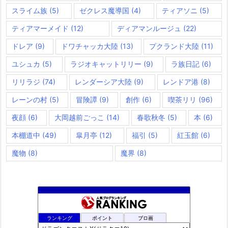
スライム族
(5)
ゼクレス魔導国
(4)
ティアソニ
(5)
ティアマーメイド
(12)
ディアマンルージュ
(22)
ドレア
(9)
ドワチャッカ大陸
(13)
プクランド大陸
(11)
ユシュカ
(5)
ラジオキャットリリー
(9)
ラ族日記
(6)
リリラジ
(74)
レンダーシア大陸
(9)
レンドア港
(8)
レーンの村
(5)
冒険譚
(9)
創作
(6)
喫茶リリ
(96)
夜顔
(6)
大岡越前ごっこ
(14)
春歌秋冬
(5)
本
(6)
本棚道中
(49)
皐月亭
(12)
福引
(5)
紅玉館
(6)
魔物
(8)
魔界
(8)
夢路電信草紙
882位
ランキング
ポイント
ブロ画
ドラクエ10ぱふぱふの向こう側
883位