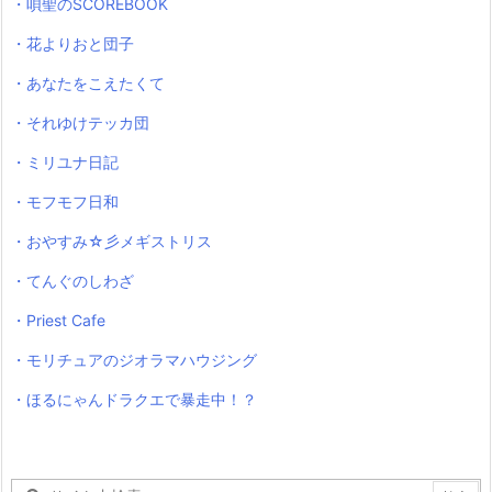
・唄聖のSCOREBOOK
・花よりおと団子
・あなたをこえたくて
・それゆけテッカ団
・ミリユナ日記
・モフモフ日和
・おやすみ☆彡メギストリス
・てんぐのしわざ
・Priest Cafe
・モリチュアのジオラマハウジング
・ほるにゃんドラクエで暴走中！？