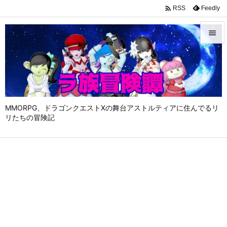

Feedly
RSS


メニュ

サイド

MMORPG、ドラゴンクエストⅩの舞台アストルティアに住んでるリ
前へ
リたちの冒険記

次へ

検索