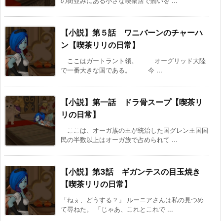
の街並みにある小さな喫茶店で賄いを ...
【小説】第５話 ワニバーンのチャーハ
ン【喫茶リリの日常】
ここはガートラント領。 オーグリッド大陸
で一番大きな国である。 今 ...
【小説】第一話 ドラ骨スープ【喫茶リ
リの日常】
ここは、オーガ族の王が統治した国グレン王国国
民の半数以上はオーガ族で占められて ...
【小説】第3話 ギガンテスの目玉焼き
【喫茶リリの日常】
「ねぇ、どうする？」 ルーニアさんは私の見つめ
て尋ねた。 「じゃあ、これとこれで ...