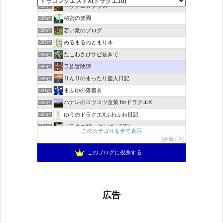
ドラクエＸプラス
884位
秘密の楽園
885位
若い衆のブログ
886位
めるまるのとまり木
887位
たこわさびサビ抜きで
888位
ラ族冒険譚
889位
りんりのまったり盗人日記
890位
まふゆの落書き
891位
ハナレのコツコツ金策 forドラクエX
892位
ゆうのドラクエXふわふわ日記
893位
ドラクエ10 ぱふぱふ日記
894位
このカテゴリを全て表示
不思議の国のドラクエ10ブログ2
895位
参加する
もきゅブロ
896位
このブログに投票する
広告