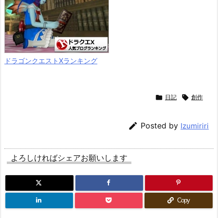
ドラゴンクエストXランキング

日記

創作

Posted by
Izumiriri
よろしければシェアお願いします
Copy